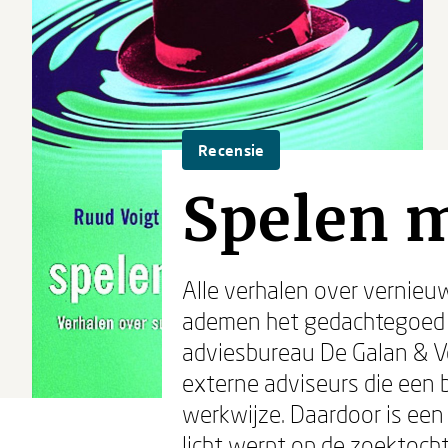
Recensie
Spelen m
Alle verhalen over vernieu
ademen het gedachtegoed ui
adviesbureau De Galan & V
externe adviseurs die een b
werkwijze. Daardoor is een
licht werpt op de zoektoch