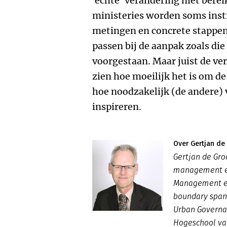
'echte' verandering niet bereikt
ministeries worden soms inst
metingen en concrete stappen
passen bij de aanpak zoals di
voorgestaan. Maar juist de ver
zien hoe moeilijk het is om d
hoe noodzakelijk (de andere) 
inspireren.
Over Gertjan de
Gertjan de Gro
management en
Management en
boundary spann
Urban Governan
Hogeschool v