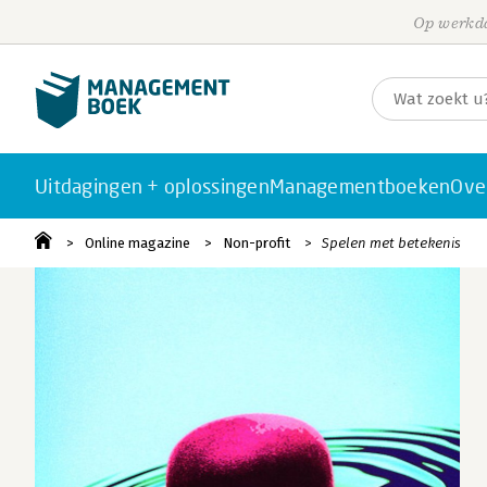
Op werkda
Uitdagingen + oplossingen
Managementboeken
Ove
Online magazine
Non-profit
Spelen met betekenis