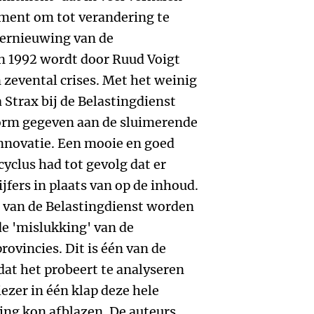
ement om tot verandering te
vernieuwing van de
en 1992 wordt door Ruud Voigt
 zevental crises. Met het weinig
Strax bij de Belastingdienst
orm gegeven aan de sluimerende
innovatie. Een mooie en goed
yclus had tot gevolg dat er
jfers in plaats van op de inhoud.
 van de Belastingdienst worden
e 'mislukking' van de
ovincies. Dit is één van de
at het probeert te analyseren
ezer in één klap deze hele
ing kon afblazen. De auteurs