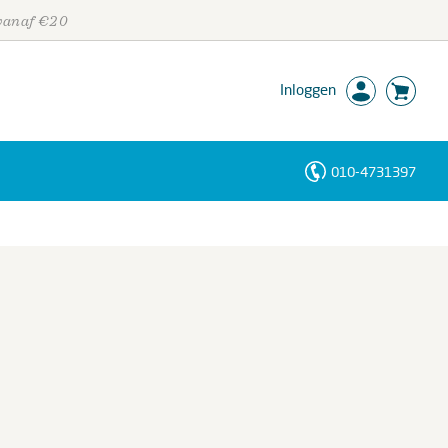
 vanaf €20
Inloggen
010-4731397
Personen
Trefwoorden