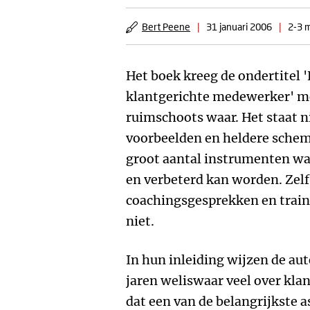
Bert Peene
|
31 januari 2006
|
2-3 m
Het boek kreeg de ondertitel '
klantgerichte medewerker' me
ruimschoots waar. Het staat n
voorbeelden en heldere schema
groot aantal instrumenten w
en verbeterd kan worden. Zel
coachingsgesprekken en trai
niet.
In hun inleiding wijzen de aut
jaren weliswaar veel over kla
dat een van de belangrijkste a