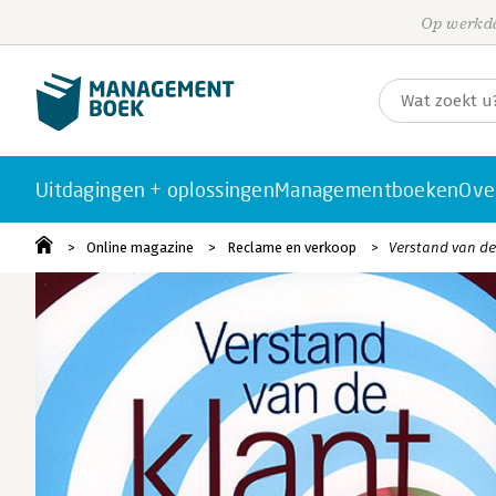
Op werkda
Uitdagingen + oplossingen
Managementboeken
Ove
Online magazine
Reclame en verkoop
Verstand van de