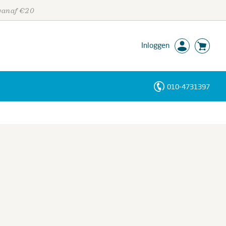
 vanaf €20
Inloggen
010-4731397
Personen
Trefwoorden