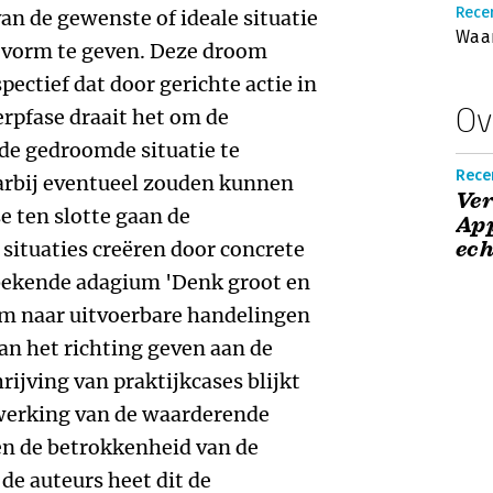
Recen
an de gewenste of ideale situatie
Waa
 vorm te geven. Deze droom
ectief dat door gerichte actie in
Ov
erpfase draait het om de
 de gedroomde situatie te
Recen
arbij eventueel zouden kunnen
Ve
 ten slotte gaan de
App
ech
situaties creëren door concrete
 bekende adagium 'Denk groot en
oom naar uitvoerbare handelingen
an het richting geven aan de
rijving van praktijkcases blijkt
twerking van de waarderende
n de betrokkenheid van de
de auteurs heet dit de