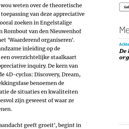
wou weten over de theoretische
Ge
oepassing van deze appreciative
vooral zoeken in Engelstalige
Me
 en Rombout van den Nieuwenhof
met 'Waarderend organiseren'.
Achte
andzame inleiding op de
De
een overzichtelijke staalkaart
or
preciative inquiry. De kern van
de 4D-cyclus: Discovery, Dream,
dekkingsfase benoemen de
ie de situaties en kwaliteiten
cesvol zijn geweest of waar ze
enen.
aandacht geeft groeit', begint in