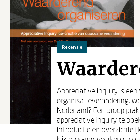
Recensie
Waarder
Appreciative inquiry is een
organisatieverandering. We
Nederland? Een groep prak
appreciative inquiry te boe
introductie en overzichteli
kijk op samenwerken en or