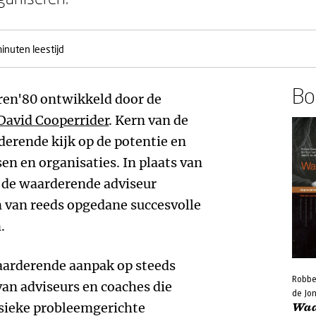
inuten leestijd
Boe
aren'80 ontwikkeld door de
David Cooperrider
. Kern van de
derende kijk op de potentie en
n en organisaties. In plaats van
t de waarderende adviseur
n van reeds opgedane succesvolle
.
aarderende aanpak op steeds
Robbe
an adviseurs en coaches die
de Jo
ssieke probleemgerichte
Waa