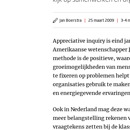
Jan Boerstra
|
25 maart 2009
|
3-4 m
Appreciative inquiry is eind j
Amerikaanse wetenschapper
methode is de positieve, waar
groeimogelijkheden van mense
te fixeren op problemen help
organisaties gebruik te make
en energiegevende ervaringen
Ook in Nederland mag deze w
meer belangstelling rekenen v
vraagtekens zetten bij de kla