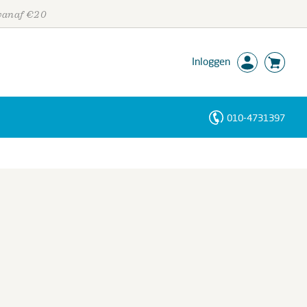
 vanaf €20
Inloggen
010-4731397
Personen
Trefwoorden