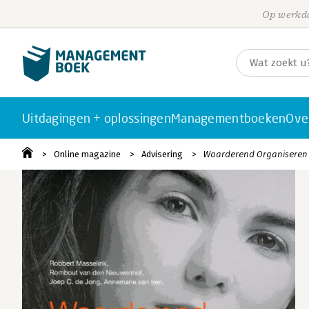
Op werkda
Uitdagingen + oplossingen
Managementboeken
Ove
Online magazine
Advisering
Waarderend Organiseren