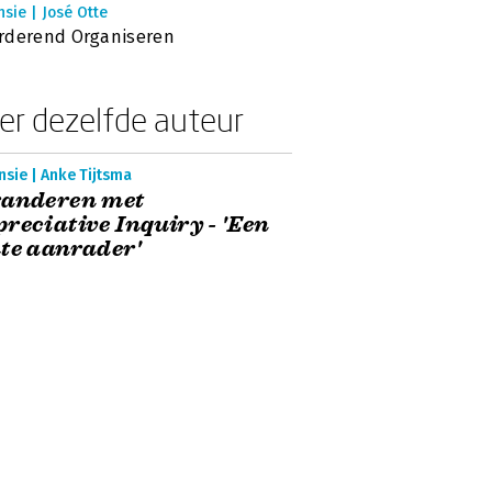
sie | José Otte
rderend Organiseren
er dezelfde auteur
sie | Anke Tijtsma
randeren met
reciative Inquiry - 'Een
te aanrader'