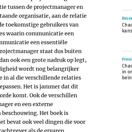
tie tussen de projectmanager en
taande organisatie, aan de relatie
Recen
de toekomstige gebruikers van
Chao
kans
ties waarin communicatie een
ommunicatie een essentiële
projectmanager staat dus buiten
 dan ook een grote nadruk op legt,
Previ
Chao
digheid wordt nog belangrijker
in o
in al die verschillende relaties
beï
epassen. Het is jammer dat dit
 orde komt. Ook de verschillen
nager en een externe
n beschouwing. Het boek is
et bevat ook veel dingen die voor
achtgever als de ervaren