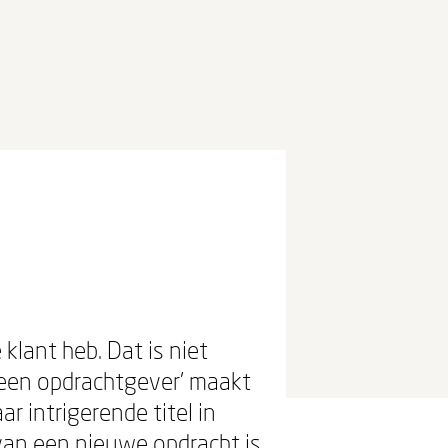
klant heb. Dat is niet
 een opdrachtgever' maakt
r intrigerende titel in
d van een nieuwe opdracht is