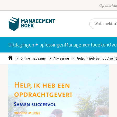
Op werkda
Uitdagingen + oplossingen
Managementboeken
Ove
Online magazine
Advisering
Help, ik heb een opdracht