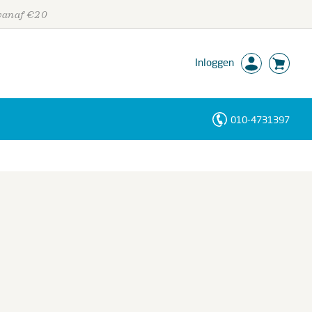
 vanaf €20
Inloggen
010-4731397
Personen
Trefwoorden