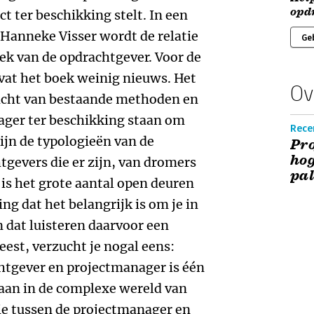
opd
ct ter beschikking stelt. In een
Hanneke Visser wordt de relatie
Ge
ek van de opdrachtgever. Voor de
at het boek weinig nieuws. Het
Ov
zicht van bestaande methoden en
ager ter beschikking staan om
Rece
ijn de typologieën van de
Pr
hog
tgevers die er zijn, van dromers
pal
 is het grote aantal open deuren
ng dat het belangrijk is om je in
n dat luisteren daarvoor een
leest, verzucht je nogal eens:
chtgever en projectmanager is één
staan in de complexe wereld van
tie tussen de projectmanager en