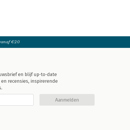
 vanaf €20
uwsbrief en blijf up-to-date
 en recensies, inspirerende
s.
Aanmelden