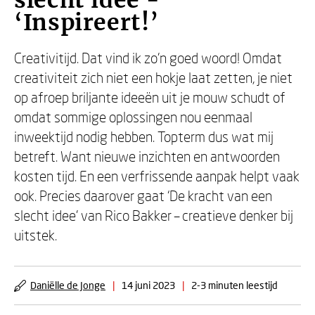
slecht idee -
‘Inspireert!’
Creativitijd. Dat vind ik zo’n goed woord! Omdat
creativiteit zich niet een hokje laat zetten, je niet
op afroep briljante ideeën uit je mouw schudt of
omdat sommige oplossingen nou eenmaal
inweektijd nodig hebben. Topterm dus wat mij
betreft. Want nieuwe inzichten en antwoorden
kosten tijd. En een verfrissende aanpak helpt vaak
ook. Precies daarover gaat ‘De kracht van een
slecht idee’ van Rico Bakker – creatieve denker bij
uitstek.
Daniëlle de Jonge
|
14 juni 2023
|
2-3 minuten leestijd