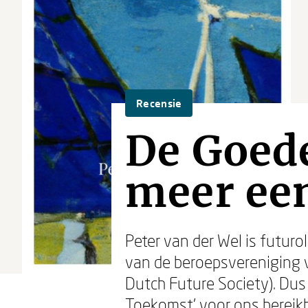
Recensie
De Goed
meer een
Peter van der Wel is futuro
van de beroepsvereniging v
Dutch Future Society). Dus 
Toekomst’ voor ons bereikb