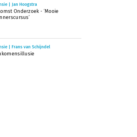
sie | Jan Hoogstra
omst Onderzoek - ‘Mooie
nnerscursus’
sie | Frans van Schijndel
nkomensillusie