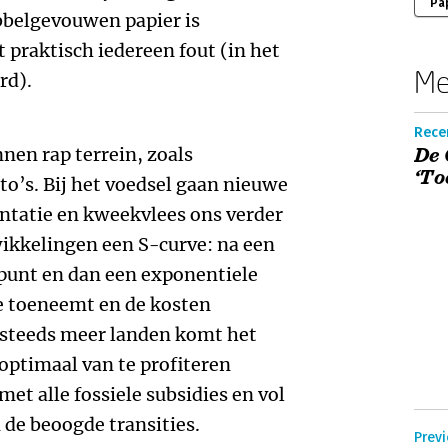
Pa
bbelgevouwen papier is
praktisch iedereen fout (in het
Me
rd).
Rece
nen rap terrein, zoals
De 
‘To
to’s. Bij het voedsel gaan nieuwe
ntatie en kweekvlees ons verder
ikkelingen een S-curve: na een
punt en dan een exponentiele
e toeneemt en de kosten
n steeds meer landen komt het
optimaal van te profiteren
et alle fossiele subsidies en vol
 de beoogde transities.
Previ