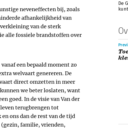
De G
unstige neveneffecten bij, zoals
kun
inderde afhankelijkheid van
 verkleining van de sterk
Ov
e alle fossiele brandstoffen over
Previ
To
kle
e vanaf een bepaald moment zo
extra welvaart genereren. De
lvaart direct omzetten in meer
kunnen we beter loslaten, want
een goed. In de visie van Van der
leven terugbrengen tot
en ons dan de rest van de tijd
(gezin, familie, vrienden,