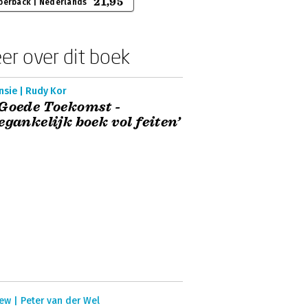
21,95
perback | Nederlands
er over dit boek
nsie | Rudy Kor
Goede Toekomst -
egankelijk boek vol feiten’
ew | Peter van der Wel