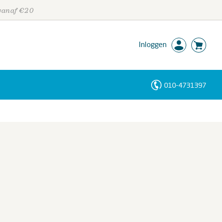
 vanaf €20
Inloggen
010-4731397
Personen
Trefwoorden