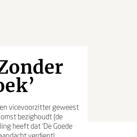
‘Zonder
oek’
er en vicevoorzitter geweest
ekomst bezighoudt (de
lling heeft dat ‘De Goede
 aandacht verdient!