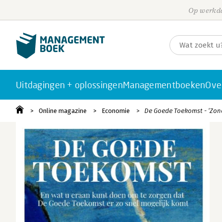
Op werkda
Uitdagingen + oplossingen
Managementboeken
Ove
Online magazine
Economie
De Goede Toekomst - ‘Zon