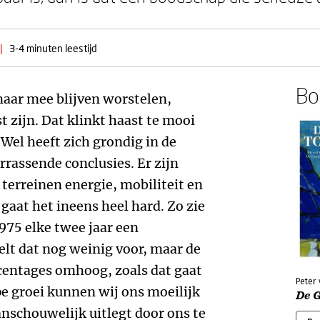
|
3-4 minuten leestijd
Boe
 maar mee blijven worstelen,
 zijn. Dat klinkt haast te mooi
Wel heeft zich grondig in de
errassende conclusies. Er zijn
 terreinen energie, mobiliteit en
gaat het ineens heel hard. Zo zie
1975 elke twee jaar een
elt dat nog weinig voor, maar de
centages omhoog, zoals dat gaat
Peter
pe groei kunnen wij ons moeilijk
De 
anschouwelijk uitlegt door ons te