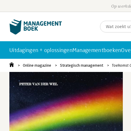
Op werkda
Uitdagingen + oplossingen
Managementboeken
Ove
Online magazine
Strategisch management
Toekomst O