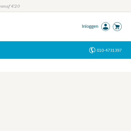
 vanaf €20
Inloggen
010-4731397
Personen
Trefwoorden