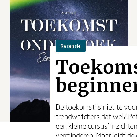
Recensie
Toekoms
beginne
De toekomst is niet te voo
trendwatchers dat wel? Pet
een kleine cursus’ inzich
verminderen. Maar leidt d