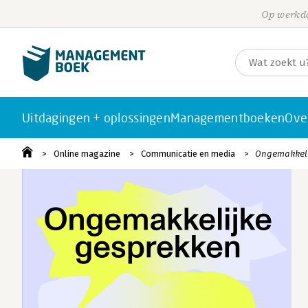
Op werkda
Uitdagingen + oplossingen
Managementboeken
Ove
Online magazine
Communicatie en media
Ongemakkelij