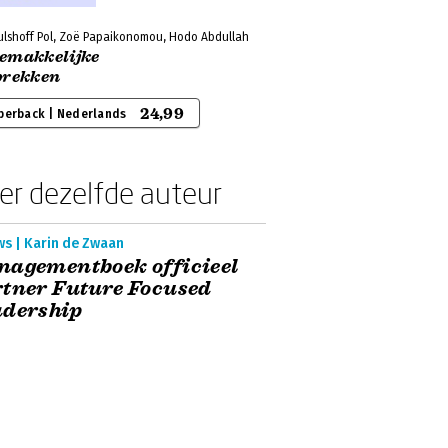
ulshoff Pol, Zoë Papaikonomou, Hodo Abdullah
emakkelijke
prekken
24,99
perback | Nederlands
er dezelfde auteur
ws | Karin de Zwaan
nagementboek officieel
tner Future Focused
adership