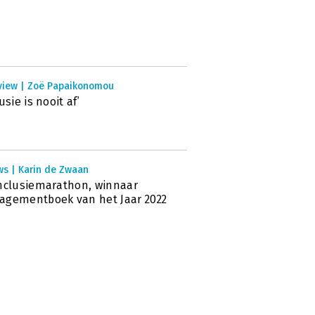
rview | Zoë Papaikonomou
usie is nooit af’
ws | Karin de Zwaan
nclusiemarathon, winnaar
gementboek van het Jaar 2022