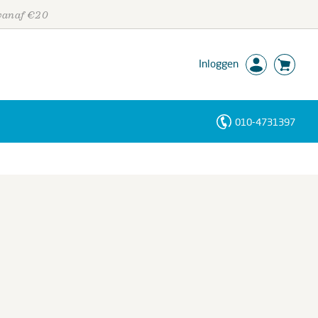
 vanaf €20
Inloggen
010-4731397
Personen
Trefwoorden