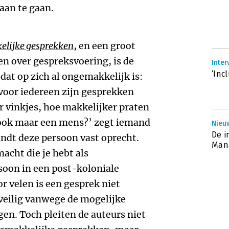
aan te gaan.
lijke gesprekken
, en een groot
en over gespreksvoering, is de
Inte
‘Incl
at op zich al ongemakkelijk is:
 voor iedereen zijn gesprekken
 vinkjes, hoe makkelijker praten
 ook maar een mens?’ zegt iemand
Nieu
De i
indt deze persoon vast oprecht.
Mana
acht die je hebt als
soon in een post-koloniale
 velen is een gesprek niet
veilig vanwege de mogelijke
en. Toch pleiten de auteurs niet