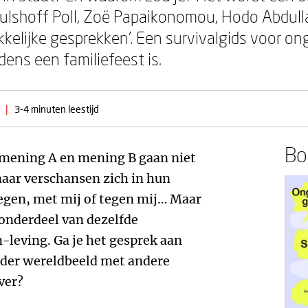
 Hulshoff Poll, Zoë Papaikonomou, Hodo Abdul
kelijke gesprekken’. Een survivalgids voor o
dens een familiefeest is.
|
3-4 minuten leestijd
Boe
: mening A en mening B gaan niet
maar verschansen zich in hun
 tegen, met mij of tegen mij… Maar
l onderdeel van dezelfde
leving. Ga je het gesprek aan
der wereldbeeld met andere
ver?