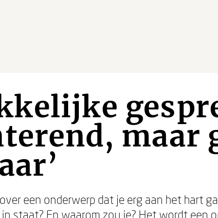
kelijke gespr
nterend, maar 
aar’
over een onderwerp dat je erg aan het hart g
s in staat? En waarom zou je? Het wordt een o