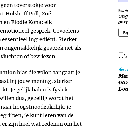
 geen toverstokje voor
Rixt H
xt Hulshoff Poll, Zoë
Ong
 en Elodie Kona: elk
ges
 emotioneel gesprek. Gevoelens
Pa
 essentieel ingrediënt. Sterker
een ongemakkelijk gesprek net als
Ov
 vluchten of bevriezen.
Nieu
tion bias die volop aangaat: je
Ma
past bij jouw mening, sterker
par
Le
rkt. Je gelijk halen is fysiek
willen dus, gezellig wordt het
, maar hoogstnoodzakelijk: je
begrijpen, je kunt leren van de
, er zijn heel wat redenen om het