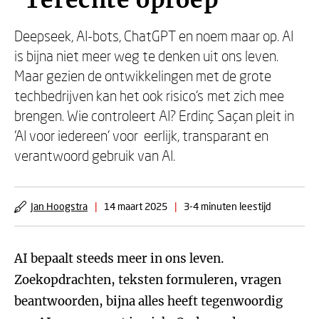
‘Terechte oproep’
Deepseek, AI-bots, ChatGPT en noem maar op. AI
is bijna niet meer weg te denken uit ons leven.
Maar gezien de ontwikkelingen met de grote
techbedrijven kan het ook risico’s met zich mee
brengen. Wie controleert AI? Erdinç Saçan pleit in
‘AI voor iedereen’ voor eerlijk, transparant en
verantwoord gebruik van AI.
Jan Hoogstra
|
14 maart 2025
|
3-4 minuten leestijd
AI bepaalt steeds meer in ons leven.
Zoekopdrachten, teksten formuleren, vragen
beantwoorden, bijna alles heeft tegenwoordig