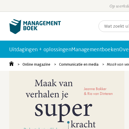
Op werkda
Uitdagingen + oplossingen
Managementboeken
Ove
Online magazine
Communicatie en media
Maak van ver