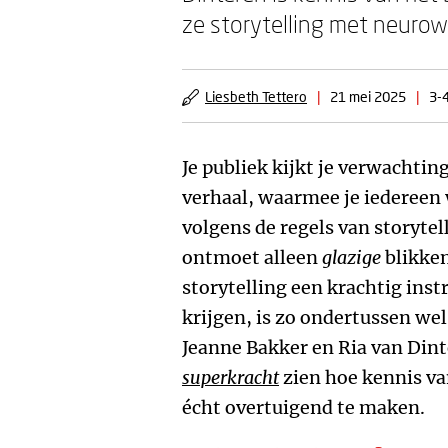
ze storytelling met neuro
Liesbeth Tettero
|
21 mei 2025
|
3-4
Je publiek kijkt je verwachtin
verhaal, waarmee je iedereen 
volgens de regels van storyte
ontmoet alleen
glazige
blikken
storytelling een krachtig ins
krijgen, is zo ondertussen we
Jeanne Bakker en Ria van Dint
superkracht
zien hoe kennis van
écht overtuigend te maken.