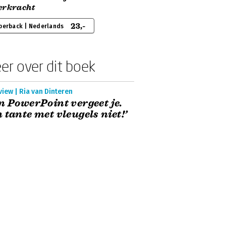
erkracht
23,-
perback | Nederlands
er over dit boek
view | Ria van Dinteren
n PowerPoint vergeet je.
 tante met vleugels niet!’