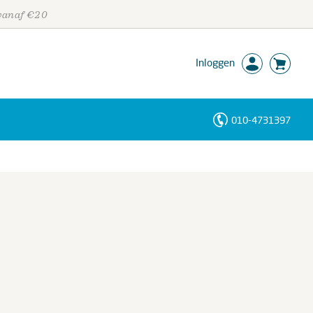
 vanaf €20
Inloggen
010-4731397
Personen
Trefwoorden