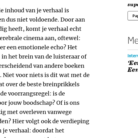
sup
e inhoud van je verhaal is
Pa
en dus niet voldoende. Door aan
dig heeft, komt je verhaal echt
 cerebrale cinema aan, oftewel:
Me
s er een emotionele echo? Het
in het brein van de luisteraar of
Inter
‘Ee
derscheidend van andere boeken
Een
 Niet voor niets is dit wat met de
at over de beste breinprikkels
 de voorrangsregel: is de
oor jouw boodschap? Of is ons
ezig met overleven vanwege
n? Hier volgt ook de verdieping
 je verhaal: doordat het