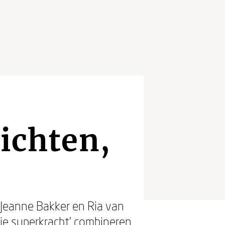
zichten,
s Jeanne Bakker en Ria van
 je superkracht’ combineren