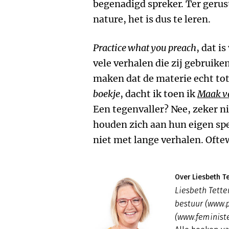
begenadigd spreker. Ter gerust
nature, het is dus te leren.
Practice what you preach
, dat i
vele verhalen die zij gebruike
maken dat de materie echt to
boekje
, dacht ik toen ik
Maak va
Een tegenvaller? Nee, zeker n
houden zich aan hun eigen spe
niet met lange verhalen. Oftew
Over Liesbeth Te
Liesbeth Tette
bestuur (www.
(www.feministe