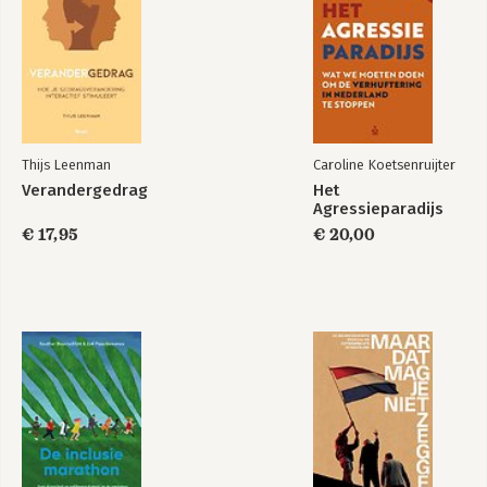
houden!
werkplek
Bekijk alle boeken
Thijs Leenman
Caroline Koetsenruijter
Verandergedrag
Het
Agressieparadijs
€ 17,95
€ 20,00
Samen safe
Kus de visie wakker
Bekijk alle boeken