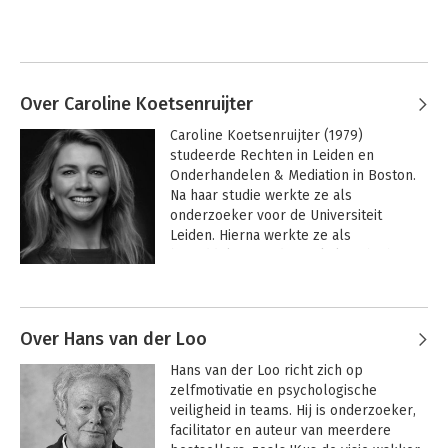
Over Caroline Koetsenruijter
Caroline Koetsenruijter (1979) 
studeerde Rechten in Leiden en 
Onderhandelen & Mediation in Boston. 
Na haar studie werkte ze als 
onderzoeker voor de Universiteit 
Leiden. Hierna werkte ze als 
bemiddelaar op de werkvloer bij het 
Ministerie van Justitie en Veiligheid. 
Andere boeken door Caroline
Vervolgens werd ze onderzoeker bij 
Koetsenruijter
het Nederlands Mediation Instituut.

Over Hans van der Loo
Caroline was 15 jaar actief als mediator 
Hans van der Loo richt zich op 
en vanaf 2007 is zij directeur van 
zelfmotivatie en psychologische 
Instituut KCB. Caroline en haar team 
veiligheid in teams. Hij is onderzoeker, 
trainen bij meer dan 175 unieke 
facilitator en auteur van meerdere 
opdrachtgevers rondom 