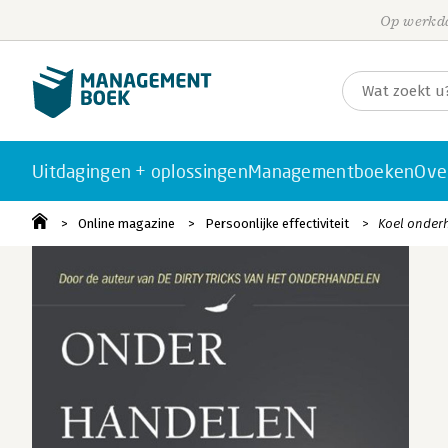
Op werkda
Uitdagingen + oplossingen
Managementboeken
Ove
Online magazine
Persoonlijke effectiviteit
Koel onder