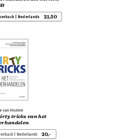
dt
21,50
perback | Nederlands
e van Houtem
irty tricks van het
erhandelen
20,-
perback | Nederlands