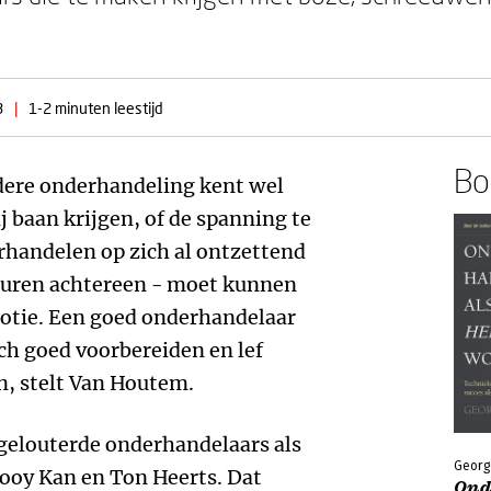
3
|
1-2 minuten leestijd
Boe
edere onderhandeling kent wel
j baan krijgen, of de spanning te
erhandelen op zich al ontzettend
le uren achtereen - moet kunnen
motie. Een goed onderhandelaar
ch goed voorbereiden en lef
, stelt Van Houtem.
 gelouterde onderhandelaars als
Georg
ooy Kan en Ton Heerts. Dat
Ond