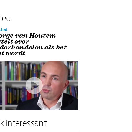
deo
chat
orge van Houtem
telt over
derhandelen als het
et wordt
k interessant