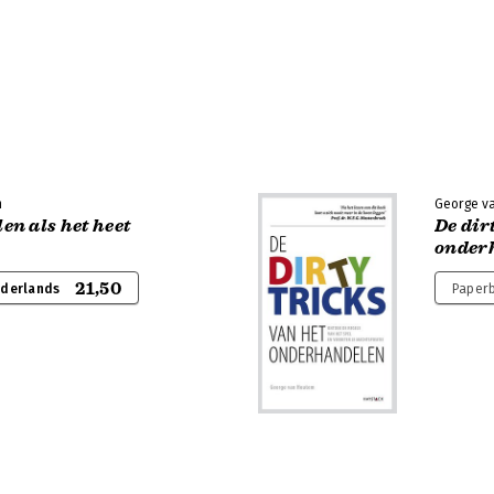
m
George v
n als het heet
De dir
onder
21,50
ederlands
Paperb