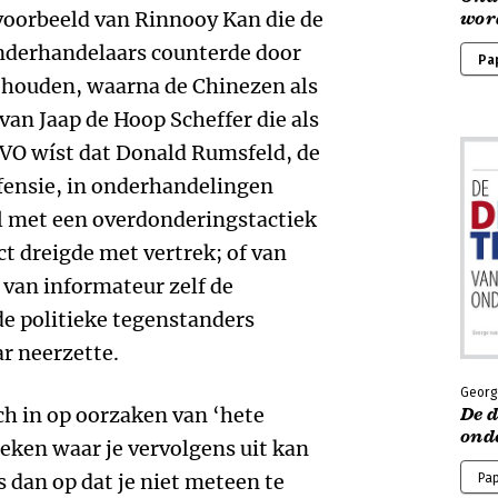
jvoorbeeld van Rinnooy Kan die de
wor
onderhandelaars counterde door
Pa
e houden, waarna de Chinezen als
van Jaap de Hoop Scheffer die als
AVO wíst dat Donald Rumsfeld, de
ensie, in onderhandelingen
iel met een overdonderingstactiek
ct dreigde met vertrek; of van
l van informateur zelf de
de politieke tegenstanders
r neerzette.
Georg
h in op oorzaken van ‘hete
De d
ond
eken waar je vervolgens uit kan
 dan op dat je niet meteen te
Pa