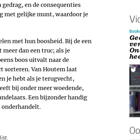
jn gedrag, en de consequenties
g met gelijke munt, waardoor je
Vi
Book
Ge
en met hun boosheid. Bij de een
ver
On
t meer dan een truc; als je
he
eens boos uitvalt naar de
ect sorteren. Van Houtem laat
 je hebt als je terugvecht,
geeft bij onder meer woedende,
andelaars. Een bijzonder handig
s onderhandelt.
Oo
ist.