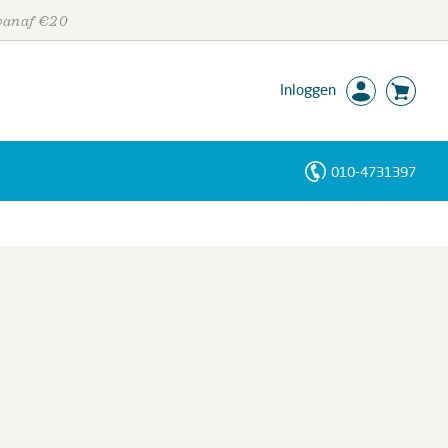
 vanaf €20
Inloggen
010-4731397
Personen
Trefwoorden