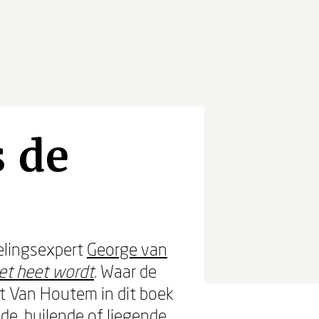
s de
lingsexpert
George van
et heet wordt
.
Waar de
t Van Houtem in dit boek
e, huilende of liegende