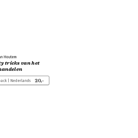
an Houtem
ty tricks van het
handelen
20,-
ack | Nederlands