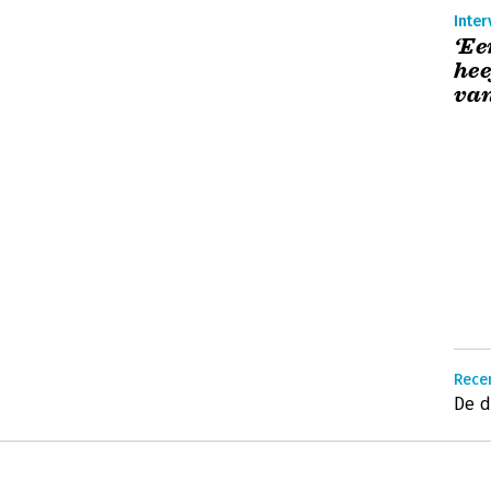
Inte
‘E
hee
van
Recen
De d