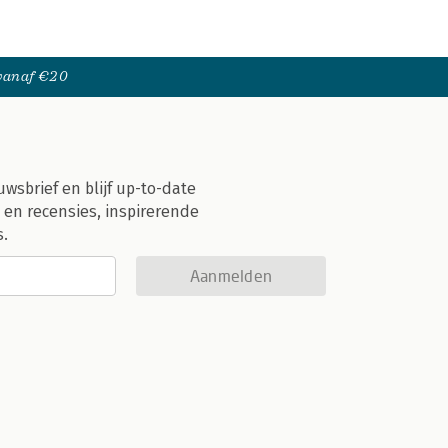
 vanaf €20
uwsbrief en blijf up-to-date
 en recensies, inspirerende
s.
Aanmelden