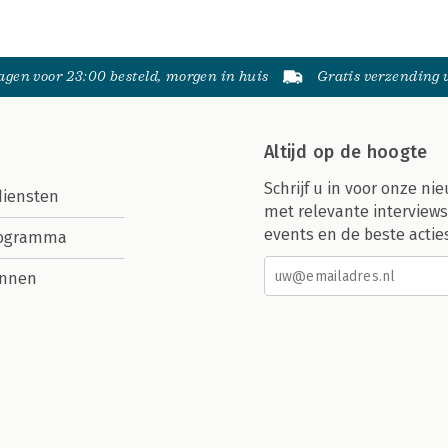
gen voor 23:00 besteld, morgen in huis
Gratis verzending
Altijd op de hoogte
Schrijf u in voor onze nie
diensten
met relevante interviews
events en de beste actie
rogramma
nnen