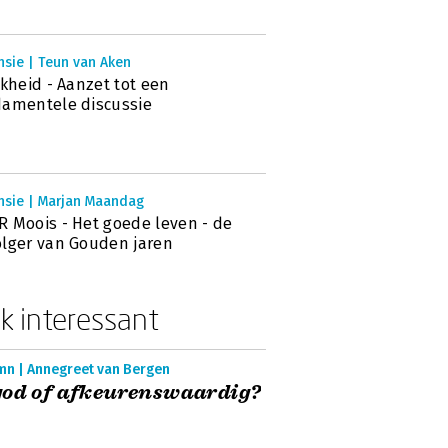
nsie | Teun van Aken
jkheid - Aanzet tot een
amentele discussie
nsie | Marjan Maandag
 Moois - Het goede leven - de
lger van Gouden jaren
k interessant
mn | Annegreet van Bergen
god of afkeurenswaardig?