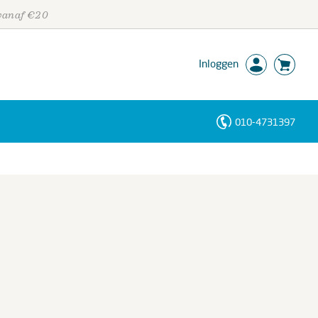
 vanaf €20
Inloggen
010-4731397
Personen
Trefwoorden