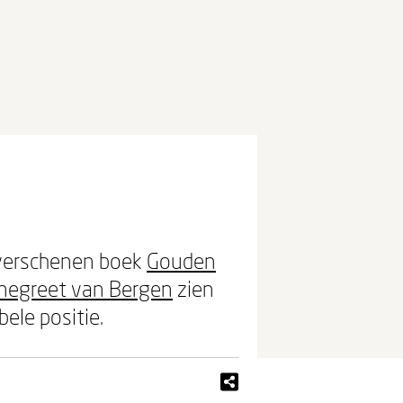
t verschenen boek
Gouden
negreet van Bergen
zien
ele positie.