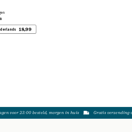
gen
n
18,99
ederlands
gen voor 23:00 besteld, morgen in huis
Gratis verzending