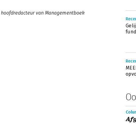
022 hoofdredacteur van Managementboek
Rece
Geli
fund
Rece
MEER
opvo
Oo
Colu
Af