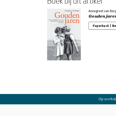
Boek bij dit artikel
Annegreet van Ber
Gouden jare
Paperback | N
Op werkda