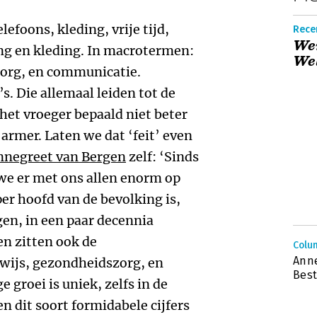
efoons, kleding, vrije tijd,
Recen
Wer
g en kleding. In macrotermen:
Wel
zorg, en communicatie.
s. Die allemaal leiden tot de
het vroeger bepaald niet beter
armer. Laten we dat ‘feit’ even
nnegreet van Bergen
zelf: ‘Sinds
we er met ons allen enorm op
r hoofd van de bevolking is,
gen, in een paar decennia
en zitten ook de
Colu
Anne
wijs, gezondheidszorg, en
Best
 groei is uniek, zelfs in de
dit soort formidabele cijfers