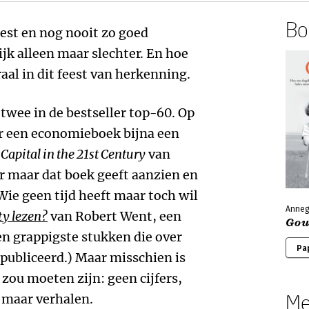
Boe
eest en nog nooit zo goed
jk alleen maar slechter. En hoe
raal in dit feest van herkenning.
twee in de bestseller top-60. Op
or een economieboek bijna een
e
Capital in the 21st Century
van
r maar dat boek geeft aanzien en
Wie geen tijd heeft maar toch wil
Anneg
y lezen?
van Robert Went, een
Gou
 en grappigste stukken die over
Pa
gepubliceerd.) Maar misschien is
ou moeten zijn: geen cijfers,
Me
 maar verhalen.