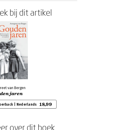
k bij dit artikel
reet van Bergen
den jaren
18,99
perback | Nederlands
er over dit boek