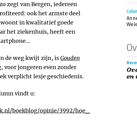
, zo zegt van Bergen, iedereen
Colu
rofiteerd: ook het armste deel
Anne
 woont in kwalitatief goede
Wele
ar het ziekenhuis, heeft een
smartphone…
Ov
n de weg kwijt zijn, is
Gouden
Recen
, voor jongeren even zonder
Ove
k verplicht lesje geschiedenis.
en 
lumn vindt u:
.nl/boekblog/opinie/3992/hoe_