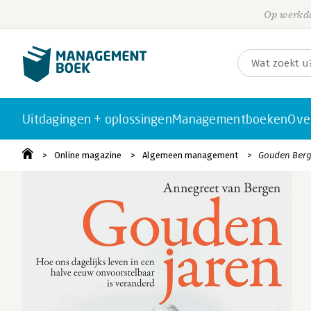
Op werkda
Uitdagingen + oplossingen
Managementboeken
Ove
Online magazine
Algemeen management
Gouden Ber