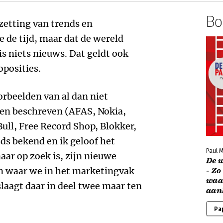
Boe
zetting van trends en
 de tijd, maar dat de wereld
s niets nieuws. Dat geldt ook
posities.
orbeelden van al dan niet
ken beschreven (AFAS, Nokia,
Bull, Free Record Shop, Blokker,
eds bekend en ik geloof het
Paul 
aar op zoek is, zijn nieuwe
De 
n waar we in het marketingvak
- Zo
waa
slaagt daar in deel twee maar ten
aan
Pa