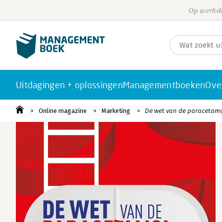
Op werkda
Uitdagingen + oplossingen
Managementboeken
Ove
Online magazine
Marketing
De wet van de paracetam