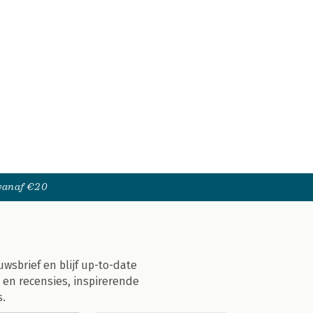
 vanaf €20
uwsbrief en blijf up-to-date
 en recensies, inspirerende
s.