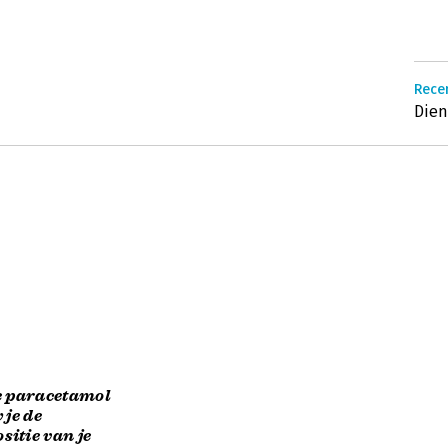
Recen
Dien
e paracetamol
 je de
itie van je