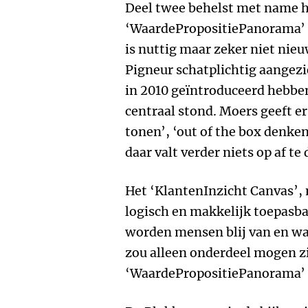
Deel twee behelst met name h
‘WaardePropositiePanorama’ o
is nuttig maar zeker niet nieu
Pigneur schatplichtig aangezi
in 2010 geïntroduceerd hebbe
centraal stond. Moers geeft er 
tonen’, ‘out of the box denken
daar valt verder niets op af te
Het ‘KlantenInzicht Canvas’, 
logisch en makkelijk toepasba
worden mensen blij van en waa
zou alleen onderdeel mogen z
‘WaardePropositiePanorama’