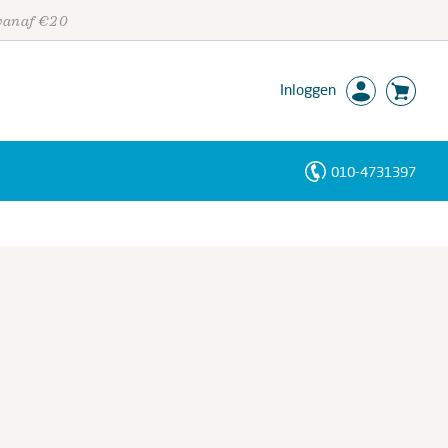
 vanaf €20
Inloggen
010-4731397
Personen
Trefwoorden