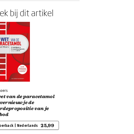
k bij dit artikel
Moers
wet van de paracetamol
 vernieuw je de
rdepropositie van je
bod
25,99
perback | Nederlands