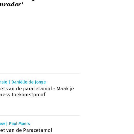
nrader'
sie | Daniëlle de Jonge
et van de paracetamol - Maak je
ness toekomstproof
ew | Paul Moers
et van de Paracetamol