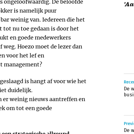
 is ongeloofwaardig. De beloofde
'Aa
okker is namelijk puur
 bar weinig van. Iedereen die het
t tot nu toe gedaan is door het
lukt en goede medewerkers
f weg. Hoezo moet de lezer dan
n voor het lef en
et management?
geslaagd is hangt af voor wie het
Recen
De w
et duidelijk.
busi
n er weinig nieuws aantreffen en
ek om tot een goede
Previ
De w
een strategische allround