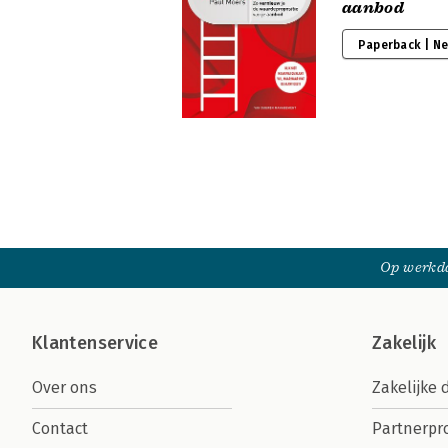
aanbod
Paperback | N
Op werkda
Klantenservice
Zakelijk
Over ons
Zakelijke 
Contact
Partnerp