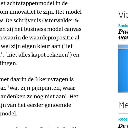
et achtstappenmodel in de
m innovatief te zijn. Het model
Vi
w. De schrijver is Osterwalder &
Book
en zij het business model canvas
Pa
va
n waarin de waardepropositie al
wel zijn eigen kleur aan (‘lef
’, ‘niet alles kapot rekenen’) en
 dingen.
met daarin de 3 kernvragen is
ar. ‘Wat zijn pijnpunten, waar
r denken ze nog niet aan’. Het
Me
ijn van het eerder genoemde
 model.
Rece
De 