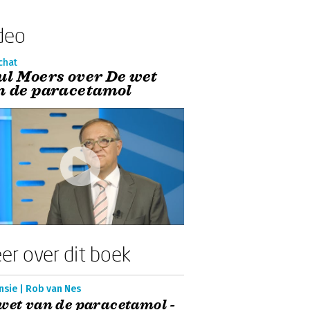
deo
chat
ul Moers over De wet
n de paracetamol
er over dit boek
nsie | Rob van Nes
wet van de paracetamol -