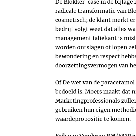
De Blokker-case in de bijlage
radicale transformatie van Bl
cosmetisch; de klant merkt er
bedrijf volgt weet dat alles wa
management faliekant is mis
worden ontslagen of lopen zel
bewondering en respect hebbe
doorzettingsvermogen van h
Of
De wet van de paracetamol
bedoeld is. Moers maakt dat ni
Marketingprofessionals zulle
gebruiken hun eigen methodi
waardepropositie te komen.
Erik van Vonderen
RM/EMP is 