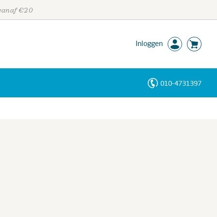
 vanaf €20
Inloggen
010-4731397
Personen
Trefwoorden