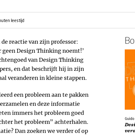
nuten leestijd
Boe
de reactie van zijn professor:
ar geen Design Thinking noemt!’
achtengoed van Design Thinking
rs, en dat beschrijft hij in zijn
al veranderen in kleine stappen.
eerd een probleem aan te pakken
 verzamelen en deze informatie
oeten immers het probleem goed
Guido
chter het probleem” achterhalen.
Des
matie? Dan zoeken we verder of op
ver