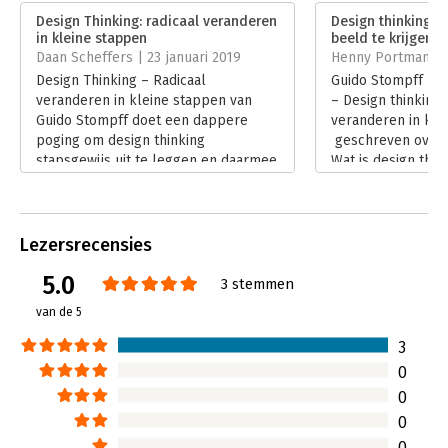
Verschijningsdatum:
7-12-2018
Design Thinking: radicaal veranderen
Design thinking -
in kleine stappen
beeld te krijgen v
Hoofdrubriek:
Verandermanagement
Daan Scheffers | 23 januari 2019
Henny Portman | 
Design Thinking – Radicaal
Guido Stompff he
veranderen in kleine stappen van
– Design thinking 
Guido Stompff doet een dappere
veranderen in kle
poging om design thinking
geschreven over d
stapsgewijs uit te leggen en daarmee
Wat is design thi
een introductie te geven aan de
kan/moet ik het 
lezer.
Lees verder
Lees verder
Lezersrecensies
5.0
3 stemmen
van de 5
3
0
0
0
0