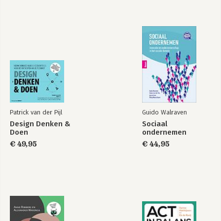
Het team 22
Het proces ontleed 24
Verrassingen 26
Bekijk alle boeken
De ondraaglijke lichtheid van design thinking 30
3. Over het ontstaan van ideeën 33
Ideeën ontstaan, onderweg 36
Ideeën ontstaan door interacties tussen mensen 37
Ideeën ontstaan door interacties met de wereld 40
De Catch-22 van innovatie 42
Patrick van der Pijl
Guido Walraven
4. Ontwerpen voor anderen 45
Design Denken &
Sociaal
Een rationele verklaring voor onze irrationaliteit 46
Doen
ondernemen
Het fundamentele probleem van ontwerpen voor anderen 49
€ 49,95
€ 44,95
Voorbij het blauwdrukdenken 51
Plan D 59
5. De cyclus van design thinking 61
Iteratief werken 63
Ontwerpen voor anderen: één iteratie 66
Samen of juist apart? 74
Geen shortcuts! 78