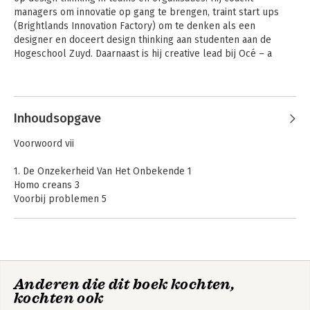
managers om innovatie op gang te brengen, traint start ups 
(Brightlands Innovation Factory) om te denken als een 
designer en doceert design thinking aan studenten aan de 
Hogeschool Zuyd. Daarnaast is hij creative lead bij Océ – a 
Canon Company.
Andere boeken door Guido Stompff
Inhoudsopgave
Voorwoord vii
1. De Onzekerheid Van Het Onbekende 1
Homo creans 3
Voorbij problemen 5
Onzekerheid 6
Welke stijl voor welke situatie? 8
Herstel van de driehoek 11
2. Leren door creëren 15
111 Losbrekers voor
Design doing
Anderen die dit boek kochten,
De ontdekking van design thinking 17
meer plezier bij het
kochten ook
oplossen van
De architect en de studente 18
problemen
De kunstenaar 20