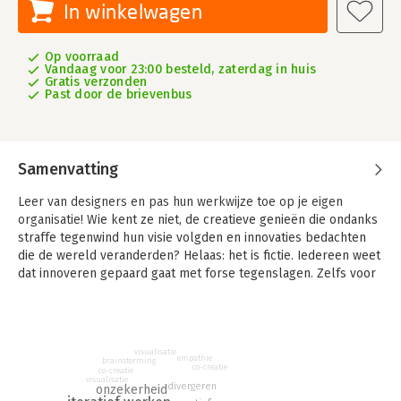
In winkelwagen
Op voorraad
Vandaag voor 23:00 besteld, zaterdag in huis
Gratis verzonden
Past door de brievenbus
Samenvatting
Leer van designers en pas hun werkwijze toe op je eigen
organisatie!
Wie kent ze niet, de creatieve genieën die ondanks
straffe tegenwind hun visie volgden en innovaties bedachten
die de wereld veranderden? Helaas: het is fictie. Iedereen weet
dat innoveren gepaard gaat met forse tegenslagen. Zelfs voor
het kleinste project worden er in organisaties 'absolute'
zekerheden vereist. Zekerheden die niemand kan geven. De
werkelijkheid lijkt veel meer op wat designers en architecten
doen: beginnen met niets en vervolgens iets onverwachts
visualisatie
empathie
moois opleveren. Toch weten ze van tevoren niet wat ze gaan
brainstorming
co-creatie
co-creatie
maken, ze 'ontdekken' het gaandeweg. Design Thinking is een
visualisatie
divergeren
onzekerheid
fundamenteel andere benadering om problemen op te lossen.