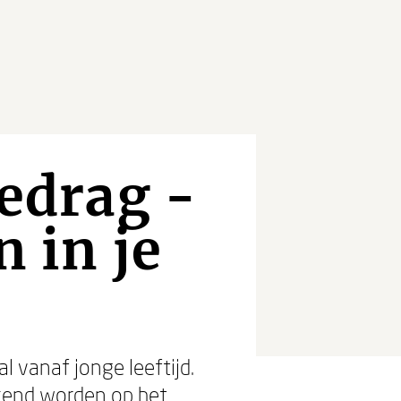
gedrag -
n in je
l vanaf jonge leeftijd.
ekend worden op het