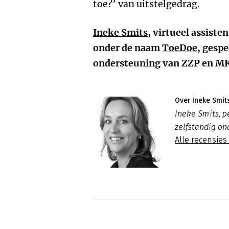
toe?’ van uitstelgedrag.
Ineke Smits
, virtueel assist
onder de naam
ToeDoe
, gespe
ondersteuning van ZZP en M
Over Ineke Smit
Ineke Smits, p
zelfstandig o
Alle recensies