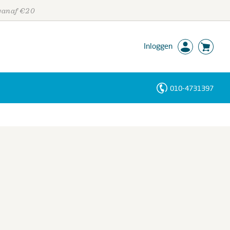
 vanaf €20
Inloggen
010-4731397
Personen
Trefwoorden