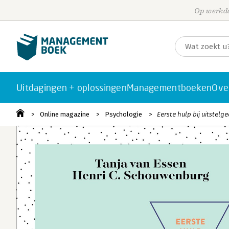
Op werkda
Uitdagingen + oplossingen
Managementboeken
Ove
Online magazine
Psychologie
Eerste hulp bij uitstelge