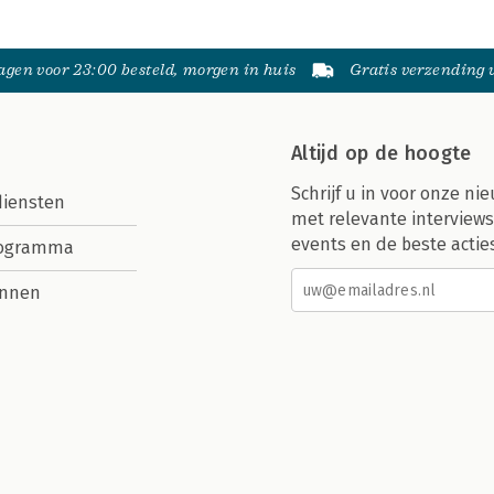
gen voor 23:00 besteld, morgen in huis
Gratis verzending
Altijd op de hoogte
Schrijf u in voor onze nie
diensten
met relevante interviews
events en de beste actie
rogramma
nnen