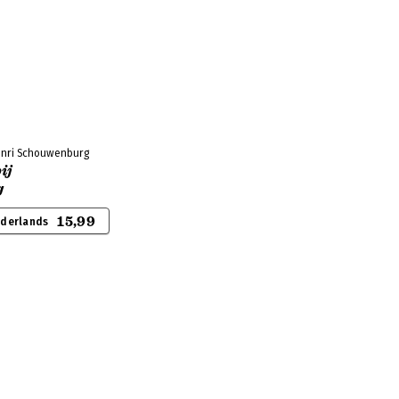
enri Schouwenburg
ij
g
15,99
ederlands