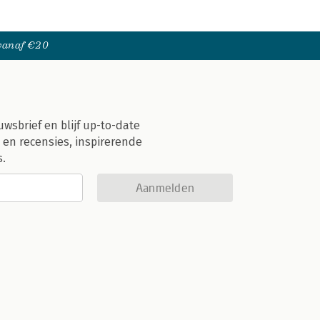
 vanaf €20
uwsbrief en blijf up-to-date
 en recensies, inspirerende
s.
Aanmelden