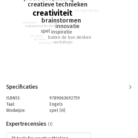
op het werk, tijdens een cursus of workshop en gewoon voor u
creatieve technieken
zelf.
creativiteit
trainingsmateriaal
brainstormen
projectstart
innovatie
evaluatiemethoden
spel
inspiratie
faciliteren
buiten de box denken
faciliteren
workshops
projectstart
Specificaties
ISBN13:
9789063692759
Taal:
Engels
Bindwijze:
spel (H)
Aantal pagina's:
75
Uitgever:
BIS Publishers BV
Expertrecensies
(1)
Druk:
1
Verschijningsdatum:
19-11-2014