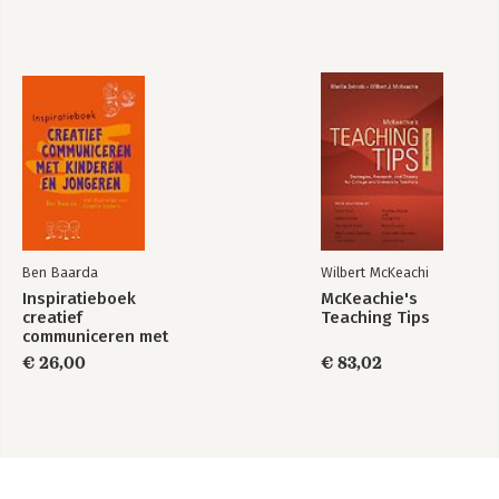
Ben Baarda
Wilbert McKeachi
Inspiratieboek
McKeachie's
creatief
Teaching Tips
communiceren met
kinderen en
€ 26,00
€ 83,02
jongeren