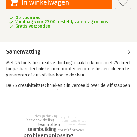
In winkelwagen
Op voorraad
Vandaag voor 23:00 besteld, zaterdag in huis
Gratis verzonden
Samenvatting
Met '75 tools for creative thinking' maakt u kennis met 75 direct
toepasbare technieken om problemen op te lossen, ideeën te
genereren of out-of-the-box te denken.
De 75 creativiteitstechnieken zijn verdeeld over de vijf stappen
die u doorloopt bij het oplossen van een probleem. De
informatie op de kaart is kort, praktisch en direct toepasbaar:
wat is de techniek, wanneer zet u hem in, hoe doet u het en
met welk resultaat? Daarnaast geeft een praktisch boekje
verdere uitleg over hoe u de kaartenset het meest effectief
design thinking
divergent denken
ideeontwikkeling
trainingsmateriaal
kunt gebruiken.
teamrollen
divergent denken
teambuilding
creatief proces
'75 Tools for Creative Thinking' kan worden gebruikt in teams
probleemoplossing