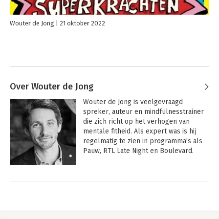
Wouter de Jong
21 oktober 2022
Over Wouter de Jong
Wouter de Jong is veelgevraagd 
spreker, auteur en mindfulnesstrainer 
die zich richt op het verhogen van 
mentale fitheid. Als expert was is hij 
regelmatig te zien in programma's als 
Pauw, RTL Late Night en Boulevard.

Zijn bestseller 
Mindgym: Sportschool 
Andere boeken door Wouter de
voor je geest
 verscheen in 2018, 
Jong
gevolgd door 
Mindgym Work-outs
 in 
2019. Eind 2019 kwam zijn 
superpopulaire kinderboek 