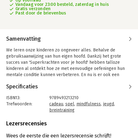
Op voorraad
Vandaag voor 23:00 besteld, zaterdag in huis
Gratis verzonden
Past door de brievenbus
Samenvatting
We leren onze kinderen zo ongeveer alles. Behalve de
gebruiksaanwijzing van hun eigen hoofd. Dankzij het grote
succes van 'Superkrachten voor je hoofd' hebben talloze
kinderen al ontdekt hoe ze met eenvoudige oefeningen hun
mentale conditie kunnen verbeteren. En nu is er ook een
grappig spel om samen met je ouders te spelen!
Specificaties
Met dit spel leer je hoe je beter om kunt gaan met
onaangename ervaringen, hoe je je sociale skills kunt
ISBN13:
9789493213210
verbeteren en meer zelfvertrouwen krijgt. Je spaart 10
Trefwoorden:
cadeau
,
spel
,
mindfulness
,
jeugd
,
verschillende superkrachten in je hoofd door kaarten met
breintraining
elkaar te ruilen, en ontdekt zo wat er allemaal bij de
Taal:
Nederlands
superkrachten komt kijken. Als je een kwartet compleet hebt,
Bindwijze:
spel (H)
Lezersrecensies
word je uitgedaagd een leuke challenge te doen met
Aantal pagina's:
92
toegankelijke uitleg, die ervoor zorgt dat je je kwartet mag
Uitgever:
Maven Publishing
Wees de eerste die een lezersrecensie schrijft!