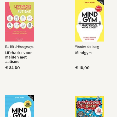
Superkrachten voor
Mindgym Journal
je hoofd
Els Blijd-Hoogewys
Wouter de Jong
Bekijk alle boeken
Lifehacks voor
Mindgym
meiden met
autisme
€ 34,50
€ 15,00