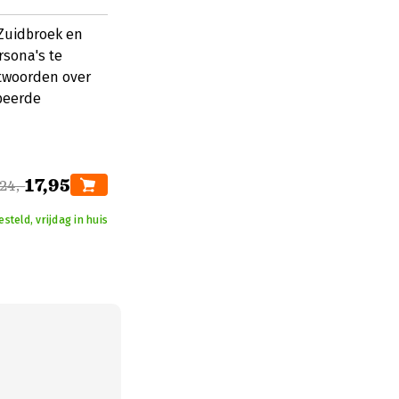
Zuidbroek en
rsona's te
ntwoorden over
beerde
17,95
24,-
steld, vrijdag in huis