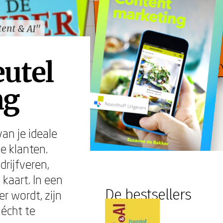
ent & AI"
ent & AI"
eutel
ng
van je ideale
e klanten.
rijfveren,
kaart. In een
De bestsellers
r wordt, zijn
écht te