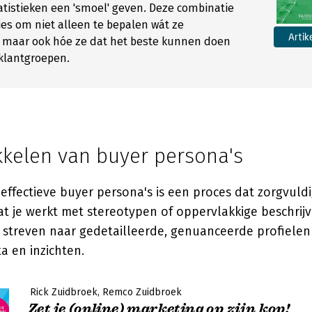
atistieken een 'smoel' geven. Deze combinatie
ies om niet alleen te bepalen wát ze
Artik
maar ook hóe ze dat het beste kunnen doen
 klantgroepen.
kkelen van buyer persona's
effectieve buyer persona's is een proces dat zorgvuldig
at je werkt met stereotypen of oppervlakkige beschrijv
 streven naar gedetailleerde, genuanceerde profielen
ta en inzichten.
Rick Zuidbroek
Remco Zuidbroek
Zet je (online) marketing op zijn kop!