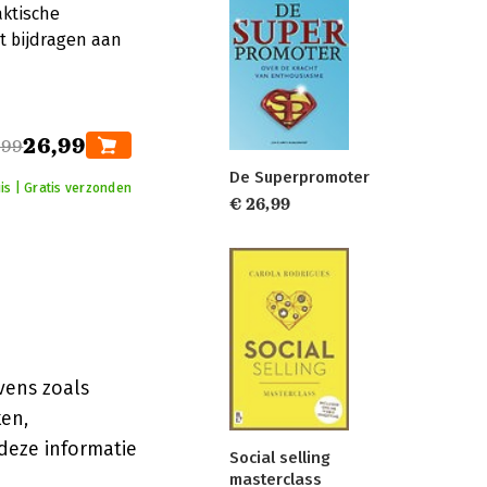
aktische
t bijdragen aan
26,99
,99
De Superpromoter
is | Gratis verzonden
€ 26,99
vens zoals
ken,
deze informatie
Social selling
masterclass