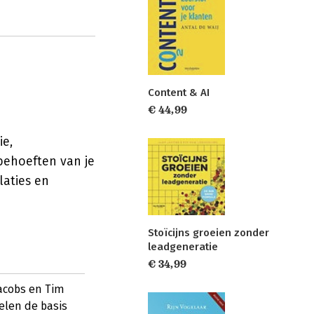
Content & AI
€ 44,99
ie,
behoeften van je
laties en
Stoïcijns groeien zonder
leadgeneratie
€ 34,99
acobs en Tim
elen de basis