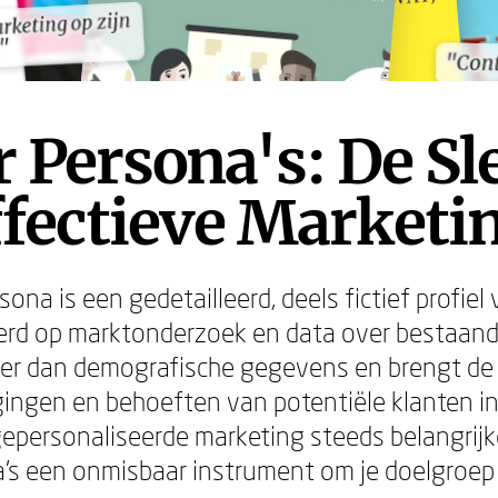
arketing op zijn
arketing op zijn
"
"
"Cont
"Cont
 Persona's: De Sl
ffectieve Marketi
ona is een gedetailleerd, deels fictief profiel 
erd op marktonderzoek en data over bestaand
er dan demografische gegevens en brengt de d
gingen en behoeften van potentiële klanten in 
epersonaliseerde marketing steeds belangrijke
's een onmisbaar instrument om je doelgroep 