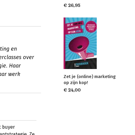
€ 26,95
ting en
terclasses over
gie. Haar
aar werk
Zet je (online) marketing
op zijn kop!
€ 24,00
t buyer
entstrategie. Ze