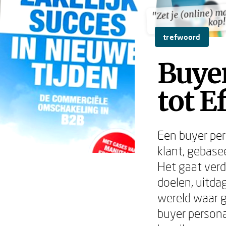
"Zet je (online) m
"Zet je (online) m
kop!
kop!
trefwoord
Buyer
tot E
Een buyer pers
klant, gebase
Het gaat verd
doelen, uitda
wereld waar g
buyer persona