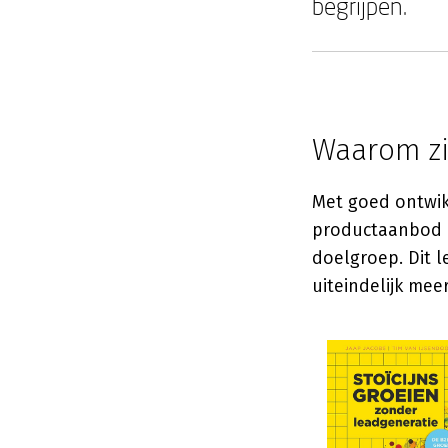
begrijpen.
Waarom zi
Met goed ontwik
productaanbod e
doelgroep. Dit l
uiteindelijk meer