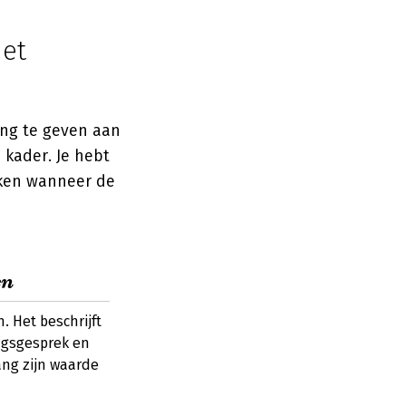
het
ing te geven aan
 kader. Je hebt
jken wanneer de
en
. Het beschrijft
ngsgesprek en
ang zijn waarde