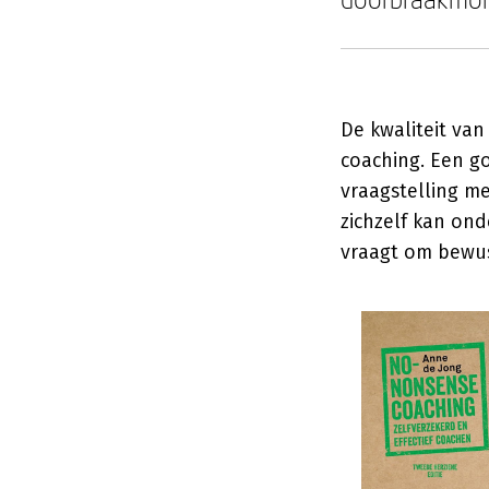
De kwaliteit va
coaching. Een g
vraagstelling me
zichzelf kan ond
vraagt om bewus