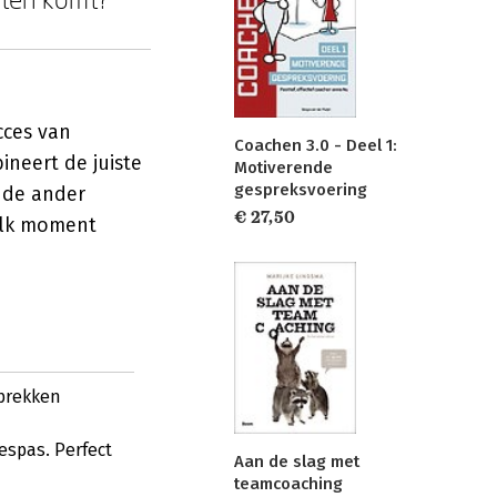
cces van
Coachen 3.0 - Deel 1:
neert de juiste
Motiverende
gespreksvoering
n de ander
€ 27,50
 elk moment
sprekken
espas. Perfect
Aan de slag met
teamcoaching