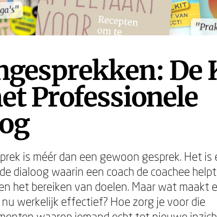
ga's"
ga's"
"Prak
"Prak
hgesprekken: De 
et Professionele
oog
rek is méér dan een gewoon gesprek. Het is
e dialoog waarin een coach de coachee helpt bi
en het bereiken van doelen. Maar wat maakt 
nu werkelijk effectief? Hoe zorg je voor die
enten waarop iemand echt tot nieuwe inzic