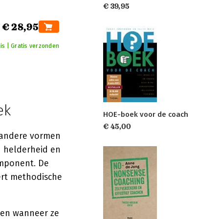
€ 39,95
€ 28,95
is | Gratis verzonden
ek
HOE-boek voor de coach
€ 45,00
n andere vormen
 helderheid en
omponent. De
ert methodische
 en wanneer ze