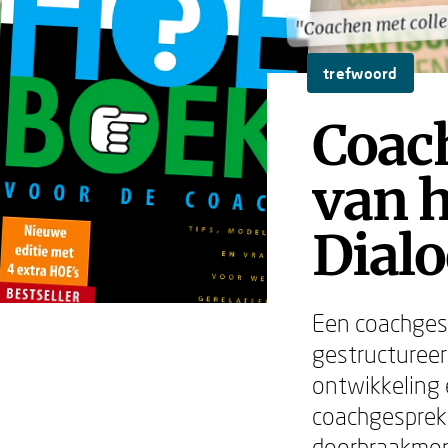
"Coachen met colle
"Coachen met colle
trefwoord
Coac
van h
Dial
Een coachgesp
gestructureerd
ontwikkeling 
coachgesprek 
doorbraakmom