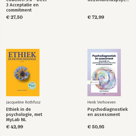
3 Acceptatie en
Behoudtaal
commitment
Wrijving
€ 27,50
€ 72,99
Verzet
Reflectief luisteren kan altijd
Als de coachee kritiek op je heeft
Verder leren
Tot besluit
Over de auteur
Dankwoord
Literatuurlijst
Jacqueline Rothfusz
Henk Verhoeven
Ethiek in de
Psychodiagnostiek
psychologie, met
en assessment
MyLab NL
toegangscode
€ 42,99
€ 50,95