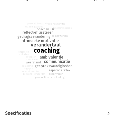
inzichten.
Door dit leerboek zullen je gesprekken anders verlopen. Je
coachee wordt gemotiveerder en jij krijgt meer voldoening in
je werk.
persoonlijke waarden
commitmenttaal
beslissingsbalans
beslissingsbalans
coachen 3.0
reflectief luisteren
gedragsverandering
samenwerken
intrinsieke motivatie
verandertaal
coaching
engageren
ontlokken
ambivalentie
ontlokken
autonomie
communicatie
weerstand
gespreksvaardigheden
autonomie
engageren
reparatiereflex
commitmenttaal
open vragen
persoonlijke waarden
persoonlijke ontwikkeling
Specificaties