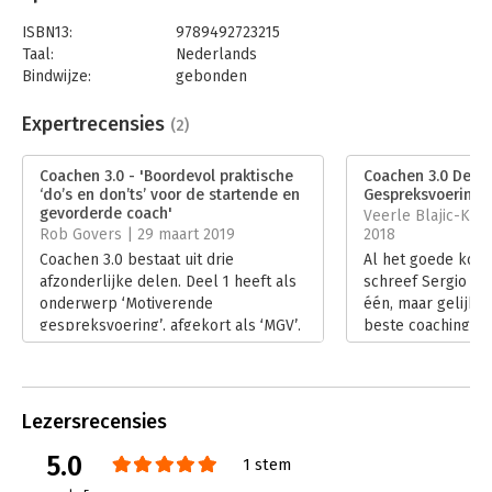
ISBN13:
9789492723215
Taal:
Nederlands
Bindwijze:
gebonden
Aantal pagina's:
176
Uitgever:
De Vrije Uitgevers
Expertrecensies
(2)
Druk:
6
Verschijningsdatum:
1-6-2018
Coachen 3.0 - 'Boordevol praktische
Coachen 3.0 Deel 
‘do’s en don’ts’ voor de startende en
Gespreksvoering -
Hoofdrubriek:
Coaching en trainen
gevorderde coach'
Veerle Blajic-Kik
Rob Govers | 29 maart 2019
2018
Coachen 3.0 bestaat uit drie
Al het goede komt
afzonderlijke delen. Deel 1 heeft als
schreef Sergio van
onderwerp ‘Motiverende
één, maar gelijk 
gespreksvoering’, afgekort als ‘MGV’.
beste coachingsme
De methodiek is bedoeld om de
Motiverende Gesp
persoonlijke motivatie voor een
beantwoordt hij v
bepaald doel te versterken,
ontlokken van moti
bijvoorbeeld een gezonde
coachee.
Lezersrecensies
levensstijl.
Lees verder
Lees verder
5.0
1 stem