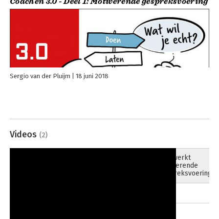
Coachen 3.0 - Deel 1: Motiverende gespreksvoering
Sergio van der Pluijm
18 juni 2018
Videos
(2)
Hoe werkt
30-06-2018
motiverende
gespreksvoering?
01-01-1970