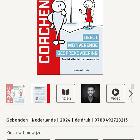
NI
Gebonden
Nederlands
2024
6e druk
9789492723215
Kies uw bindwijze