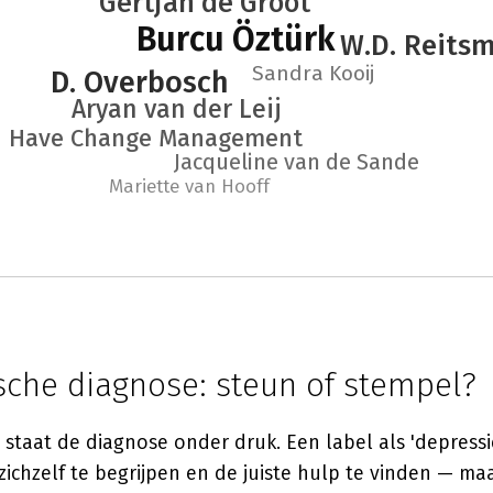
Gertjan de Groot
Burcu Öztürk
W.D. Reits
Sandra Kooij
D. Overbosch
Aryan van der Leij
n Have Change Management
Jacqueline van de Sande
Mariette van Hooff
sche diagnose: steun of stempel?
e staat de diagnose onder druk. Een label als 'depressi
ichzelf te begrijpen en de juiste hulp te vinden — ma