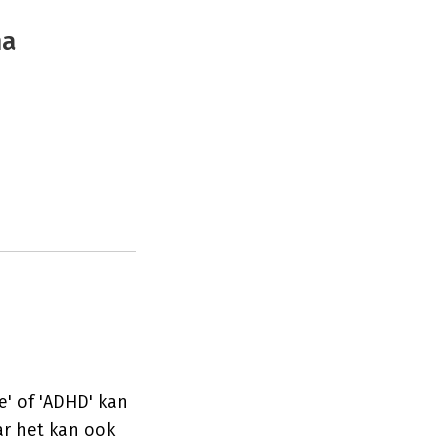
ma
e' of 'ADHD' kan
ar het kan ook