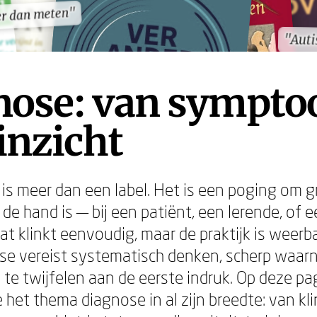
er dan meten"
er dan meten"
"Auti
"Auti
nose: van sympt
inzicht
is meer dan een label. Het is een poging om gr
de hand is — bij een patiënt, een lerende, of 
at klinkt eenvoudig, maar de praktijk is weerb
se vereist systematisch denken, scherp waar
 te twijfelen aan de eerste indruk. Op deze pa
het thema diagnose in al zijn breedte: van kli