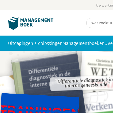
Op werkda
Uitdagingen + oplossingen
Managementboeken
Ove
"Differentiele diagnostiek in
"Differentiele diagnostiek in
interne geneeskunde"
interne geneeskunde"