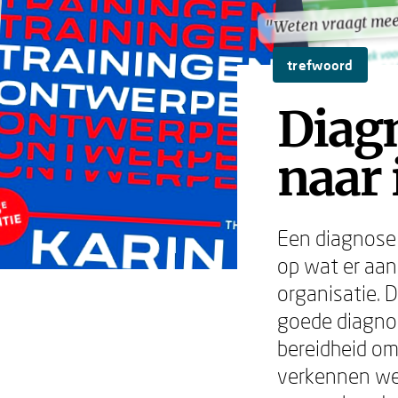
"Weten vraagt me
"Weten vraagt me
trefwoord
Diag
naar 
Een diagnose 
op wat er aan 
organisatie. D
goede diagno
bereidheid om
verkennen we 