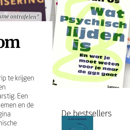
sme ontrafelen"
sme ontrafelen"
oom
ip te krijgen
een
arstig. Een
nemen en de
De bestsellers
gina
nische