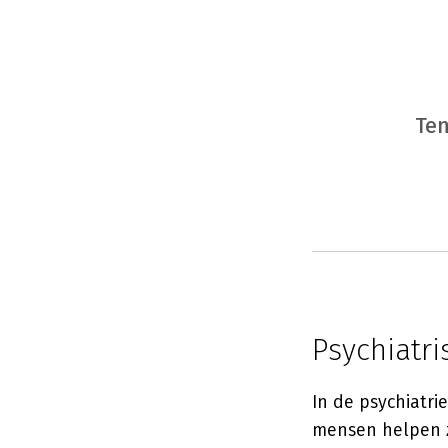
Te
Psychiatri
In de psychiatri
mensen helpen z