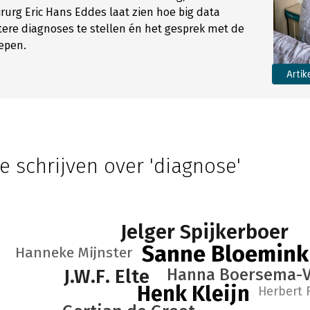
irurg Eric Hans Eddes laat zien hoe big data
tere diagnoses te stellen én het gesprek met de
iepen.
Artik
e schrijven over 'diagnose'
Jelger Spijkerboer
Sanne Bloemink
Hanneke Mijnster
J.W.F. Elte
Hanna Boersema-
Henk Kleijn
Herbert 