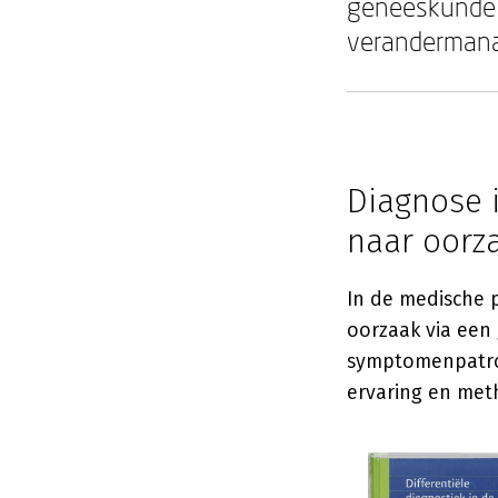
geneeskunde e
veranderman
Diagnose 
naar oorz
In de medische p
oorzaak via een
symptomenpatroon
ervaring en meth