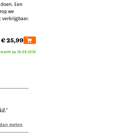
 doen. Een
rop we
verkrijgbaar.
€ 25,99
rwacht op 26‑08‑2026
id.'
 dan meten