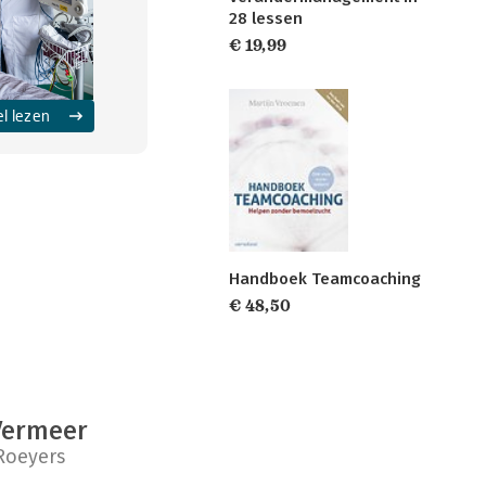
28 lessen
€ 19,99
el lezen
Handboek Teamcoaching
€ 48,50
Vermeer
Roeyers