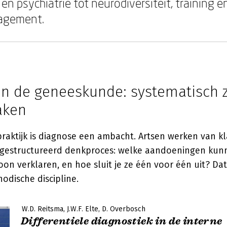
n psychiatrie tot neurodiversiteit, training e
agement.
in de geneeskunde: systematisch 
aken
raktijk is diagnose een ambacht. Artsen werken van k
 gestructureerd denkproces: welke aandoeningen kunn
 verklaren, en hoe sluit je ze één voor één uit? Dat
odische discipline.
W.D. Reitsma
J.W.F. Elte
D. Overbosch
Differentiele diagnostiek in de interne