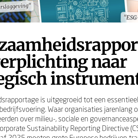
rslaggeving"
rslaggeving"
"ESG
"ESG
zaamheidsrappor
erplichting naar
egisch instrumen
rapportage is uitgegroeid tot een essentiee
edrijfsvoering. Waar organisaties jarenlang op
eerden over milieu-, sociale en governanceasp
orporate Sustainability Reporting Directive (
naf 2025 moeten grote Europese bedrijven tr