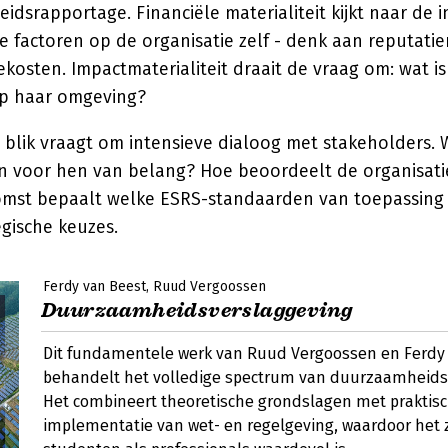
dsrapportage. Financiële materialiteit kijkt naar de 
le factoren op de organisatie zelf - denk aan reputatier
ekosten. Impactmaterialiteit draait de vraag om: wat i
op haar omgeving?
 blik vraagt om intensieve dialoog met stakeholders. 
n voor hen van belang? Hoe beoordeelt de organisati
omst bepaalt welke ESRS-standaarden van toepassing 
egische keuzes.
Ferdy van Beest
Ruud Vergoossen
Duurzaamheidsverslaggeving
Dit fundamentele werk van Ruud Vergoossen en Ferdy
behandelt het volledige spectrum van duurzaamheids
Het combineert theoretische grondslagen met praktis
implementatie van wet- en regelgeving, waardoor het 