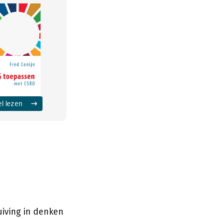
el lezen
iving in denken