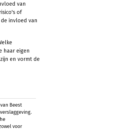
invloed van
isico's of
s de invloed van
Welke
e haar eigen
zijn en vormt de
 van Beest
verslaggeving.
che
zowel voor