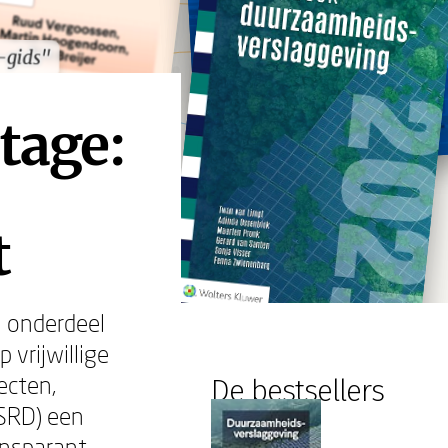
-gids"
-gids"
tage:
t
l onderdeel
 vrijwillige
ecten,
De bestsellers
CSRD) een
ansparant