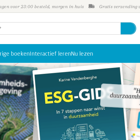
gen voor 23:00 besteld, morgen in huis
Gratis verzending
rige boeken
Interactief leren
Nu lezen
"H
duurza
"H
duurza