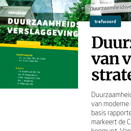
"Duurzaamheidsve
"Duurzaamheidsve
trefwoord
Duur
van v
strat
Duurzaamheids
van moderne b
basis rapport
markeert de C
keerpunt. Va