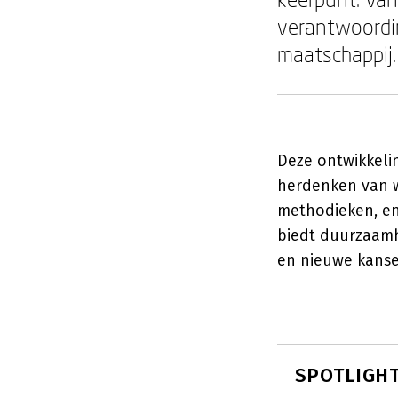
verantwoordin
maatschappij.
Deze ontwikkeli
herdenken van w
methodieken, en
biedt duurzaamh
en nieuwe kansen
SPOTLIGHT: