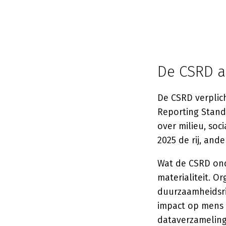
De CSRD al
De CSRD verplic
Reporting Stand
over milieu, so
2025 de rij, an
Wat de CSRD ond
materialiteit. O
duurzaamheidsri
impact op mens 
dataverzamelin