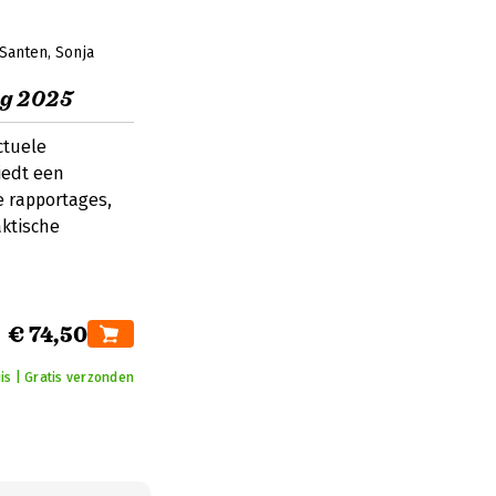
 Santen
Sonja
g 2025
ctuele
iedt een
 rapportages,
aktische
€ 74,50
is | Gratis verzonden