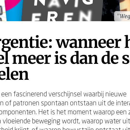
"Weg
"Weg
gentie: wanneer 
l meer is dan de
elen
 een fascinerend verschijnsel waarbij nieuwe
 of patronen spontaan ontstaan uit de inter
omponenten. Het is het moment waarop een 
n vloeiende beweging wordt, waarop water uit
heid krijgt, of waarop bewustzijn ontstaat ui