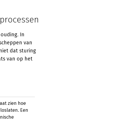
 processen
ouding. In
t scheppen van
iet dat sturing
ats van op het
aat zien hoe
 loslaten. Een
anische