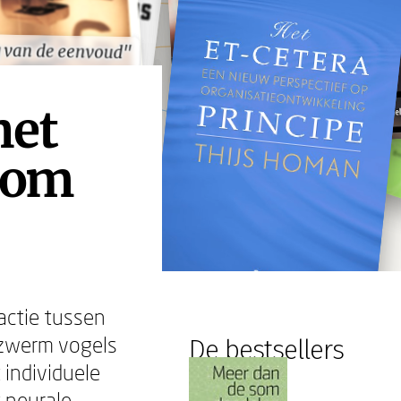
 van de eenvoud"
 van de eenvoud"
het
 som
actie tussen
zwerm vogels
De bestsellers
 individuele
t neurale