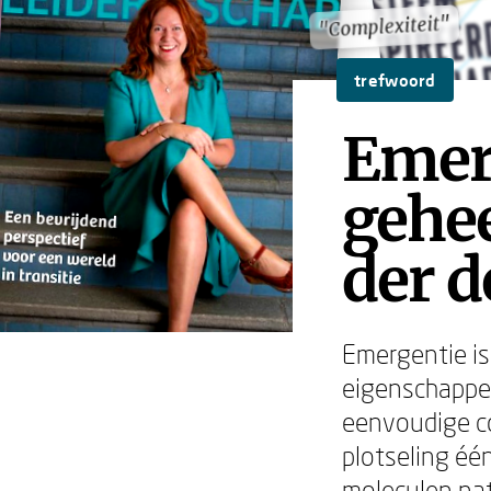
"Complexiteit"
"Complexiteit"
trefwoord
Emer
gehee
der d
Emergentie is
eigenschappen
eenvoudige c
plotseling éé
moleculen nat