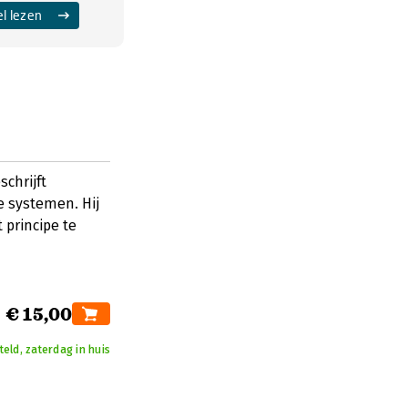
el lezen
chrijft
 systemen. Hij
 principe te
€ 15,00
eld, zaterdag in huis