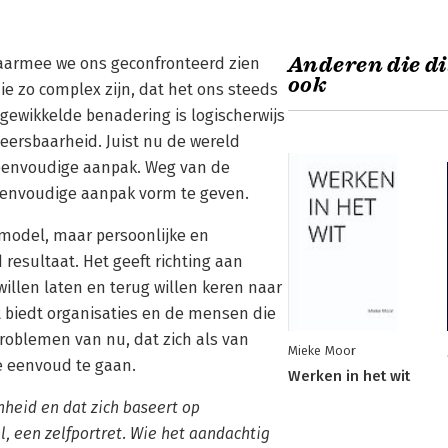
Anderen die di
waarmee we ons geconfronteerd zien
ook
e zo complex zijn, dat het ons steeds
gewikkelde benadering is logischerwijs
eersbaarheid. Juist nu de wereld
 eenvoudige aanpak. Weg van de
eenvoudige aanpak vorm te geven.
emodel, maar persoonlijke en
resultaat. Het geeft richting aan
illen laten en terug willen keren naar
t biedt organisaties en de mensen die
oblemen van nu, dat zich als van
Mieke Moor
e eenvoud te gaan.
Werken in het wit
nheid en dat zich baseert op
, een zelfportret. Wie het aandachtig