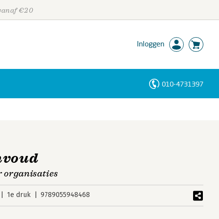
 vanaf €20
Inloggen
010-4731397
Personen
Trefwoorden
nvoud
r organisaties
1e druk
9789055948468