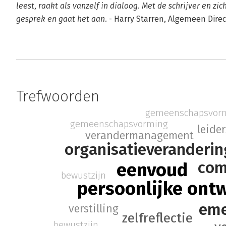
leest, raakt als vanzelf in dialoog. Met de schrijver en zi
gesprek en gaat het aan.
- Harry Starren, Algemeen Dire
Trefwoorden
gemeenschapsvor
gemeenschapsvorming
leide
verandermanagement
organisatieveranderin
com
eenvoud
bewustzijn
persoonlijke ont
eme
verstilling
zelfreflectie
bewustzijn