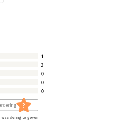
1
2
0
0
0
?
rdering
 waardering te geven