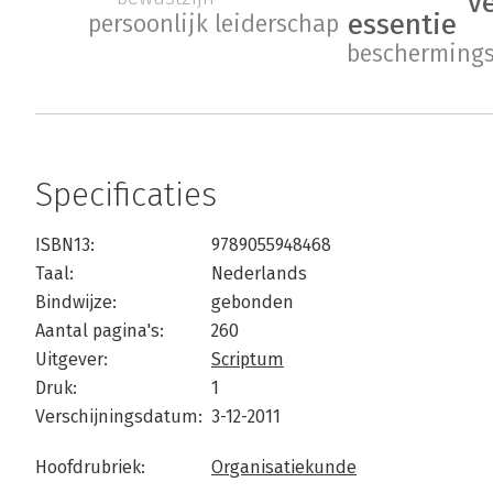
v
essentie
persoonlijk leiderschap
bescherming
Specificaties
ISBN13:
9789055948468
Taal:
Nederlands
Bindwijze:
gebonden
Aantal pagina's:
260
Uitgever:
Scriptum
Druk:
1
Verschijningsdatum:
3-12-2011
Hoofdrubriek:
Organisatiekunde