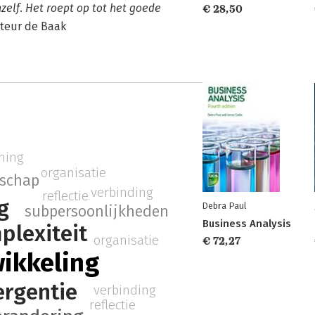
chzelf. Het roept op tot het goede
€ 28,50
cteur de Baak
ming
organisatie
rschap
verbinding
reflectie
g
Debra Paul
subpersoonlijkheden
Business Analysis
plexiteit
organisatie
€ 72,27
wikkeling
rgentie
verbinding
reflectie