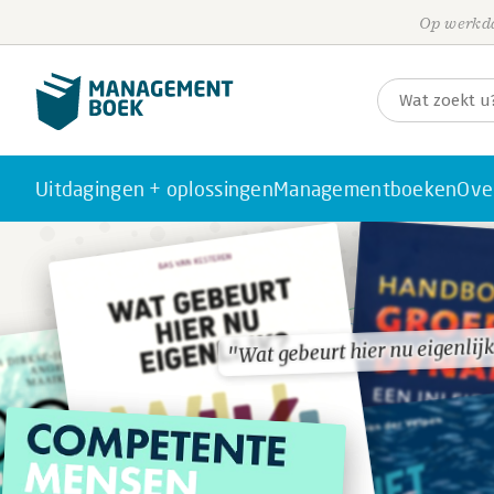
Op werkda
Uitdagingen + oplossingen
Managementboeken
Ove
"Wat gebeurt hier nu eigenlij
"Wat gebeurt hier nu eigenlij