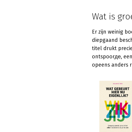
Wat is gr
Er zijn weinig b
diepgaand besch
titel drukt prec
ontspoorде, een 
opeens anders r