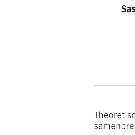
Sas
Theoretis
samenbre