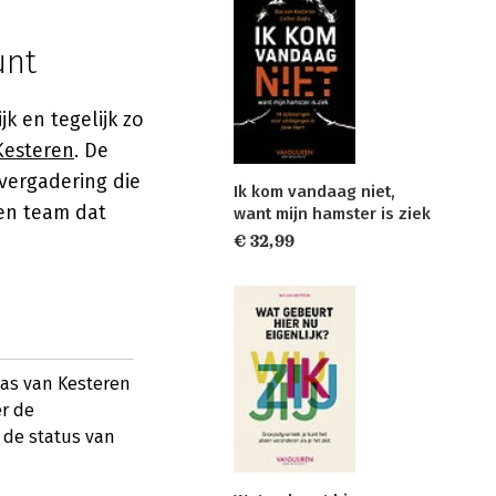
unt
k en tegelijk zo
Kesteren
. De
 vergadering die
Ik kom vandaag niet,
een team dat
want mijn hamster is ziek
€ 32,99
Bas van Kesteren
er de
e de status van