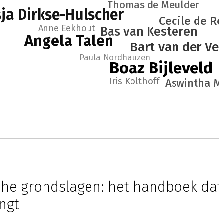
Thomas de Meulder
ja Dirkse-Hulscher
Cecile de 
Anne Eekhout
Bas van Kesteren
Angela Talen
Bart van der V
Paula Nordhauzen
Boaz Bijleveld
Iris Kolthoff
Aswintha 
che grondslagen: het handboek dat
ngt