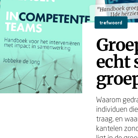
"Handboek groe
"Handboek groe
11de herzie
11de herzie
trefwoord
Groe
echt 
groe
Waarom gedra
individuen di
traag, en waar
kantelen zond
ligt in de gr