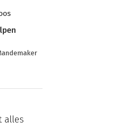
Roos
elpen
Mandemaker
 alles