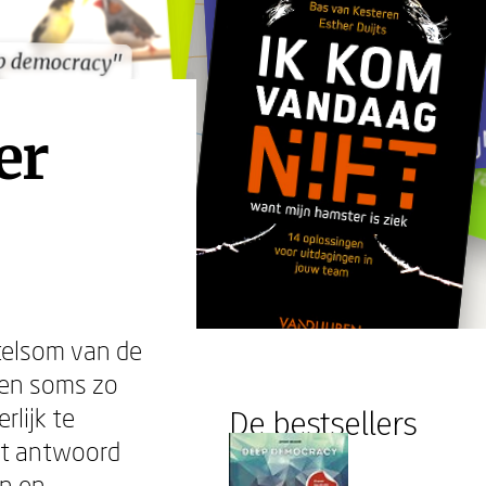
p democracy"
p democracy"
er
telsom van de
men soms zo
rlijk te
De bestsellers
et antwoord
en en