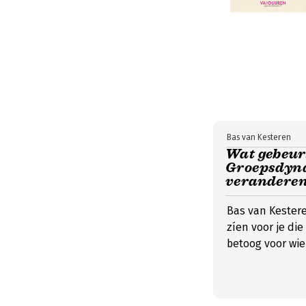
Bas van Kesteren
Wat gebeurt
Groepsdynam
veranderen 
Bas van Kester
zíen voor je di
betoog voor wie