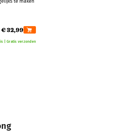
elijks te maken
€ 32,99
is | Gratis verzonden
n
ong