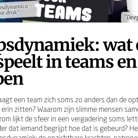
psdynamica -
psdynamica -
ne druk"
ne druk"
"Dee
"Dee
psdynamiek: wat 
speelt in teams en
pen
agt een team zich soms zo anders dan de op
e erin zitten? Waarom zijn slimme mensen sa
om lijkt de sfeer in een vergadering soms lette
er dat iemand begrijpt hoe dat is gebeurd? H
oepsdynamiek: de onzichtbare krachten, patron