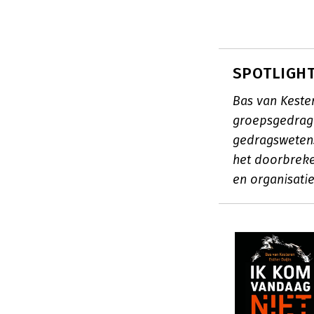
SPOTLIGHT
Bas van Keste
groepsgedrag i
gedragswetens
het doorbrek
en organisati