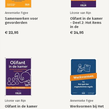
Hoe je de driedeling in teams gebruikt
Samenvatting ongeschreven regels bespreken in de dagelijkse
Annemieke Figee
Léonie van Rijn
praktijk
Samenwerken voor
Olifant in de kamer
Interventieoverzicht per stap
gevorderden
- Deel 2: Hot items
in de
Tot slot
samenwerking
€ 22,95
€ 24,95
Dankwoord
Gebruikte literatuur
Léonie van Rijn
Annemieke Figee
Olifant in de kamer
Werkvormen bij Het