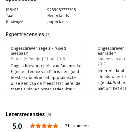
ISBN13:
9789082727708
Taal:
Nederlands
Bindwijze:
paperback
Aantal pagina's:
119
Uitgever:
Firijn
Expertrecensies
(3)
Druk:
1
Verschijningsdatum:
21-8-2017
Ongeschreven regels - 'Goed
Ongeschreven rege
leesbaar'
aanrader'
Hoofdrubriek:
Algemeen management
,
Coaching en
Peter de Roode | 31 juli 2018
Jantine van der P
trainen
2017
Ongeschreven regels van Annemieke
Iedereen kent ze 
Figee en Leonie van Rijn is een goed
steeds weer teru
leesbaar boekje dat op praktische
agenda. Wat je ook
wijze een van de meest fascinerende
niet om het echt 
thema’s binnen organisatiecultuur
Ongeschreven rege
bespreekt.
handvatten om he
Lees verder
effectief aan te p
Lees verder
Lezersrecensies
(5)
5.0
21 stemmen