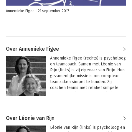
Annemieke Figee
21 september 2017
Over Annemieke Figee
Annemieke Figee (rechts) is psycholoog 
en teamcoach. Samen met Léonie van 
Rijn (links) is zij eigenaar van Firijn. Hun 
gezamenlijke missie is om complexe 
teamzaken simpel te houden. Zij 
coachen teams met relatief simpele 
interventies die grote impact hebben. 
Ze begeleiden organisaties bij 
Andere boeken door Annemieke
cultuurverandering. Ze hebben ze een 
Figee
eigen methodiek ontwikkeld om 
hardnekkige patronen in teams te 
Over Léonie van Rijn
veranderen, waarin de ongeschreven 
Léonie van Rijn (links) is psycholoog en 
regels van het team een grote rol 