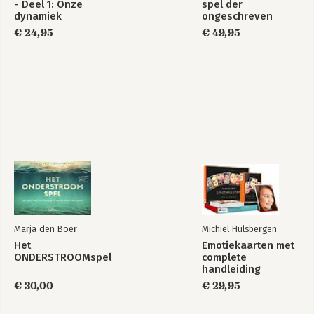
- Deel 1: Onze
spel der
dynamiek
ongeschreven
regels
€ 24,95
€ 49,95
Marja den Boer
Michiel Hulsbergen
Het
Emotiekaarten met
ONDERSTROOMspel
complete
handleiding
€ 30,00
€ 29,95