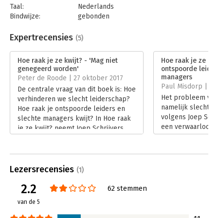
managers niet corrigeren en zelfs voortbrengen.
Taal:
Nederlands
Bindwijze:
gebonden
Gelukkig kunnen we aan de hand van dit boek ontsporing in
Aantal pagina's:
204
een vroegtijdig stadium herkennen en er iets aan doen! Er
Uitgever:
Scriptum
Expertrecensies
(5)
wordt een aantal technieken besproken die beginnen met
Druk:
1
welwillende en constructieve maatregelen – het aspirientje bij
Verschijningsdatum:
16-2-2017
beginnende hoofdpijn – en eindigen met grootschalig
Hoe raak je ze kwijt? - 'Mag niet
Hoe raak je ze kwi
genegeerd worden'
ontspoorde leider
vreedzaam verzet – de intensive cure.
Hoofdrubriek:
Leiderschap
managers
Peter de Roode | 27 oktober 2017
De vraag is niet: Hoe krijg je goede leiders? De vraag moet zijn:
Paul Misdorp | 17
De centrale vraag van dit boek is: Hoe
Hoe komen we van slechte leiders af?!
Het probleem van
verhinderen we slecht leiderschap?
namelijk slecht le
Hoe raak je ontspoorde leiders en
volgens Joep Schr
slechte managers kwijt? In Hoe raak
een verwaarloosd 
je ze kwijt? neemt Joep Schrijvers
tijd de ‘gestoordh
een niet-alledaags standpunt in om
alledaagse’ onder
duidelijk te maken dat leiderschap te
niet mee te gaan i
veel door een roze bril is bekeken.
intentiedenken da
Lees verder
Lezersrecensies
(1)
vinger op de zere
Lees verder
2.2
62 stemmen
van de 5