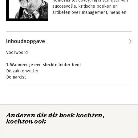
Homerus tot Covey. Hij is schrijver van 
succesvolle, kritische boeken en 
artikelen over management, mens en 
maatschappij.
Andere boeken door Joep Schrijvers
Inhoudsopgave
Voorwoord
1. Wanneer je een slechte leider bent
De zakkenvuller
De narcist
De machiavellist
De wegkijker
De contactgestoorde
De Messias
De incompetente manager
Hoe word ik een
Hoe word ik een
Anderen die dit boek kochten,
Enkele voorbeelden in Nederland
rat?
rat?
kochten ook
2. Waarom leiders ontsporen
Stoornissen leiders