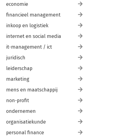
economie
Coda
financieel management
Dankwoord
inkoop en logistiek
internet en social media
Appendix: checklist slecht leiderschap
Noten
it-management / ict
Literatuur
juridisch
leiderschap
marketing
mens en maatschappij
non-profit
ondernemen
organisatiekunde
personal finance