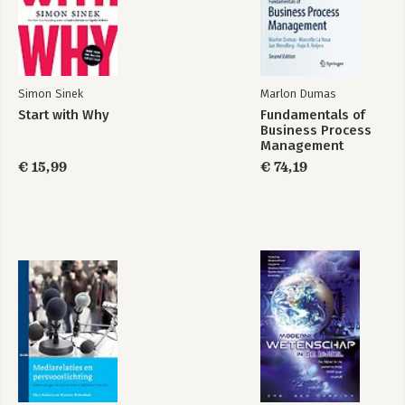
6. Werk voor toezichthouders
Belang van toezichthouders
Aanpak van vroege toezichthouders
Type toezichthouders
Simon Sinek
Marlon Dumas
Betrouwbare toezichthouders
Start with Why
Fundamentals of
Professionalisering toezicht
Business Process
En als het tóch nog mis gaat?
Management
Checklist: Kun je toezicht overlaten aan toezichthouders?
€ 15,99
€ 74,19
7. Omgevingen verbeteren
Een verbijsterende gebeurtenis
Checks and balances
Bureaucratie herwaarderen
Stoppen met leiders
Functionele culturen bevorderen
Cultuurverandering
DNB: pionieren met gedrag en cultuur
8. En de kalashnikov dan?
Drie situaties
Rechtvaardiging tirannenmoord