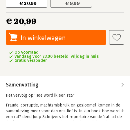
€ 20,99
€ 9,99
€ 20,99
In winkelwagen
Op voorraad
Vandaag voor 23:00 besteld, vrijdag in huis
Gratis verzonden
Samenvatting
Het vervolg op 'Hoe word ik een rat?'
Fraude, corruptie, machtsmisbruik en gesjoemel komen in de
samenleving meer voor dan ons lief is. In zijn boek Hoe word ik
een rat? deed Joep Schrijvers het repertoire van de ‘rat’ uit de
doeken. Daarin ging het over het politieke spel dat in kantoren
van hoog tot laag – door managers én medewerkers – wordt