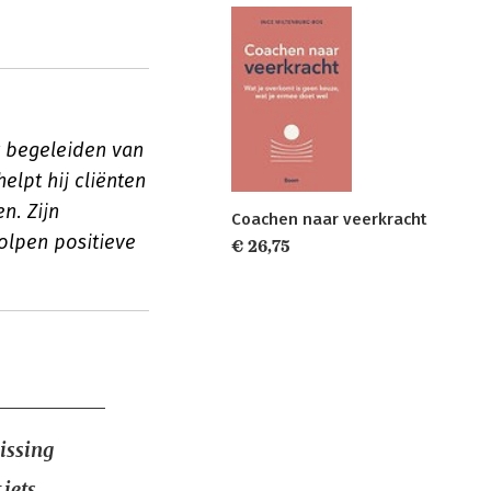
t begeleiden van
elpt hij cliënten
n. Zijn
Coachen naar veerkracht
olpen positieve
€ 26,75
lissing
 iets