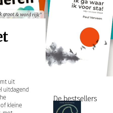
 groot & word rijk"
 groot & word rijk"
et
omt uit
l uitdagend
che
De bestsellers
of kleine
t, met