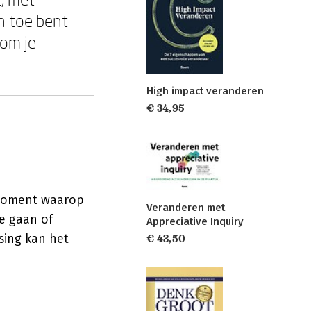
n toe bent
 om je
High impact veranderen
€ 34,95
 moment waarop
Veranderen met
te gaan of
Appreciative Inquiry
ssing kan het
€ 43,50