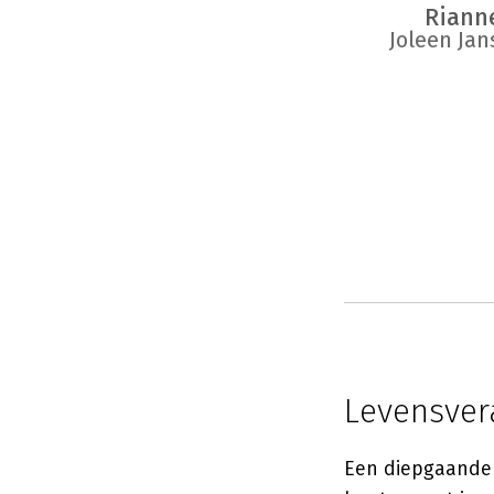
Riann
Joleen Ja
Levensver
Een diepgaande t