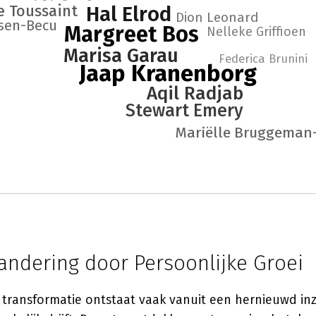
e Toussaint
Hal Elrod
Dion Leonard
nsen-Becu
Margreet Bos
Nelleke Griffioen
Marisa Garau
Federica Brunini
Jaap Kranenborg
Aqil Radjab
Stewart Emery
Mariëlle Bruggeman
andering door Persoonlijke Groei
ransformatie ontstaat vaak vanuit een hernieuwd inzi