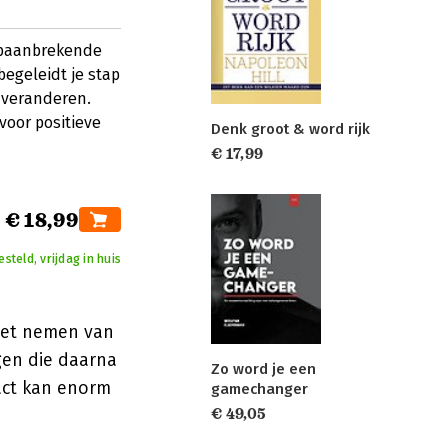
n baanbrekende
egeleidt je stap
n veranderen.
voor positieve
Denk groot & word rijk
€ 17,99
€ 18,99
teld, vrijdag in huis
 het nemen van
gen die daarna
Zo word je een
act kan enorm
gamechanger
€ 49,05