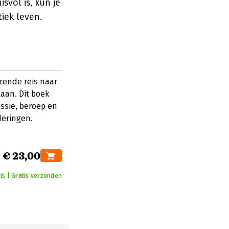
svol is, kun je
iek leven.
erende reis naar
taan. Dit boek
issie, beroep en
deringen.
€ 23,00
is | Gratis verzonden