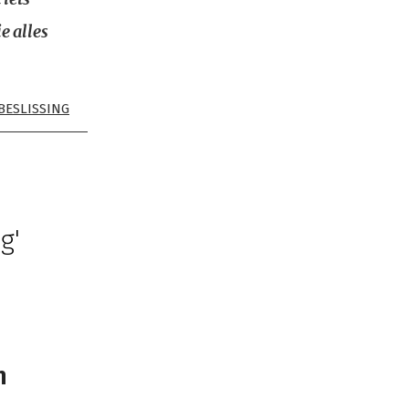
e alles
BESLISSING
g'
n