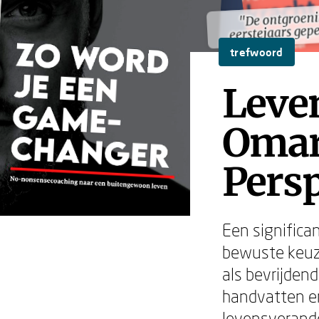
"De ontgroeni
"De ontgroeni
eerstejaars gep
eerstejaars gep
trefwoord
Leve
Omar
Pers
Een significan
bewuste keuz
als bevrijdend
handvatten en
levensverande