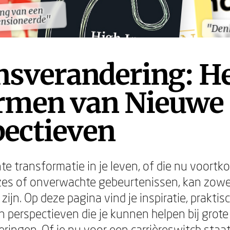
ng van een
ng van een
ensioneerde"
ensioneerde"
"Denk
"Denk
nsverandering: H
men van Nieuwe
pectieven
te transformatie in je leven, of die nu voortk
es of onverwachte gebeurtenissen, kan zowe
 zijn. Op deze pagina vind je inspiratie, praktis
 perspectieven die je kunnen helpen bij grote 
ringen. Of je nu voor een carrièreswitch staa