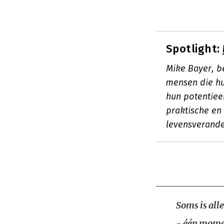
Spotlight:
Mike Bayer, b
mensen die hu
hun potentieel
praktische en
levensverande
Soms is alle
- één momen