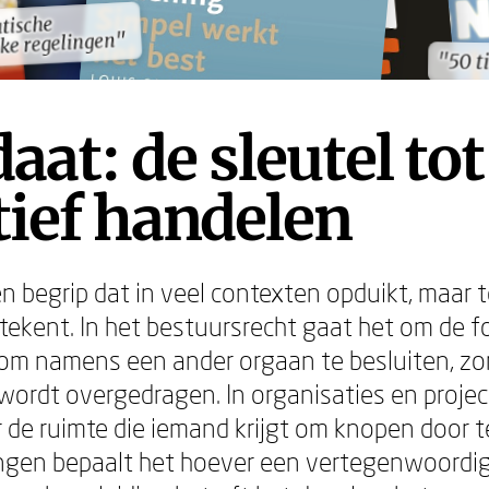
tische
tische
ke regelingen"
ke regelingen"
"50 t
"50 t
at: de sleutel tot
tief handelen
n begrip dat in veel contexten opduikt, maar t
tekent. In het bestuursrecht gaat het om de f
m namens een ander orgaan te besluiten, zon
ordt overgedragen. In organisaties en projec
de ruimte die iemand krijgt om knopen door t
ngen bepaalt het hoever een vertegenwoordi