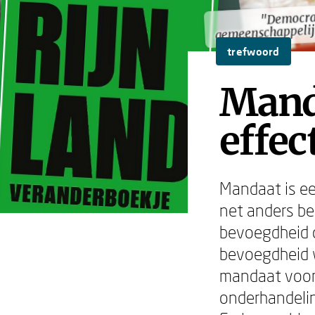
"Democra
"Democra
gemeenschappelij
gemeenschappelij
trefwoord
Manda
effec
Mandaat is ee
net anders be
bevoegdheid o
bevoegdheid w
mandaat voor 
onderhandeli