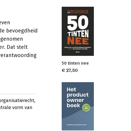
even
t de bevoegdheid
de genomen
. Dat stelt
 verantwoording
50 tinten nee
€ 27,50
organisatierecht,
trale vorm van