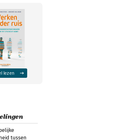
el lezen
elingen
elijke
heid tussen