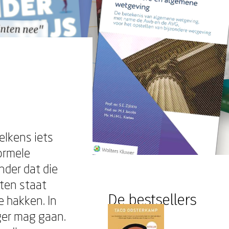
inten nee"
inten nee"
elkens iets
ormele
der dat die
ten staat
De bestsellers
e hakken. In
ger mag gaan.