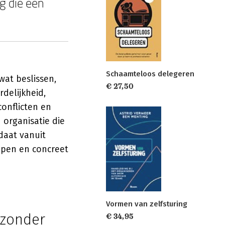
ag die een
Schaamteloos delegeren
wat beslissen,
€ 27,50
delijkheid,
conflicten en
 organisatie die
daat vanuit
epen en concreet
Vormen van zelfsturing
 zonder
€ 34,95