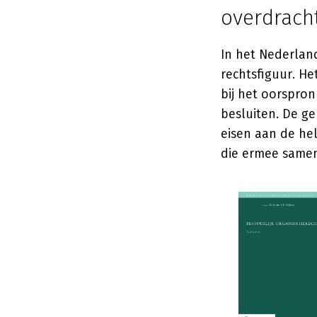
overdrach
In het Nederlan
rechtsfiguur. He
bij het oorspron
besluiten. De g
eisen aan de he
die ermee same