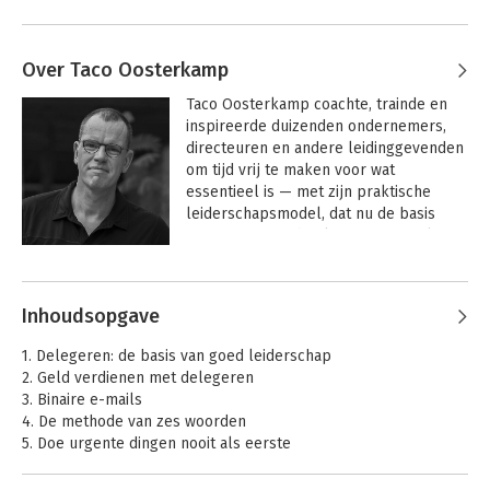
Over Taco Oosterkamp
Taco Oosterkamp coachte, trainde en 
inspireerde duizenden ondernemers, 
directeuren en andere leidinggevenden 
om tijd vrij te maken voor wat 
essentieel is — met zijn praktische 
leiderschapsmodel, dat nu de basis 
vormt voor zijn boek Cruisecontrol. Zijn 
eerdere werk, waaronder Schaamteloos 
Andere boeken door Taco
delegeren, werd door 
Oosterkamp
managementbladen geprezen om de 
Inhoudsopgave
toepasbaarheid en verfrissende 
benadering van leiderschap.
1. Delegeren: de basis van goed leiderschap
2. Geld verdienen met delegeren
3. Binaire e-mails
4. De methode van zes woorden
5. Doe urgente dingen nooit als eerste
6. Delegeer wat je vermijdt
7. Ken jezelf