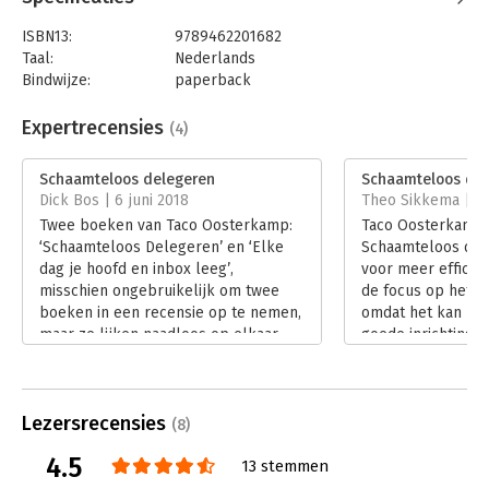
ISBN13:
9789462201682
Taal:
Nederlands
Bindwijze:
paperback
Aantal pagina's:
176
Uitgever:
Boom
Expertrecensies
(4)
Druk:
1
Verschijningsdatum:
15-9-2015
Schaamteloos delegeren
Schaamteloos de
Dick Bos | 6 juni 2018
Theo Sikkema | 25
Hoofdrubriek:
Persoonlijke effectiviteit
Twee boeken van Taco Oosterkamp:
Taco Oosterkamp 
‘Schaamteloos Delegeren’ en ‘Elke
Schaamteloos del
dag je hoofd en inbox leeg’,
voor meer efficiënt
misschien ongebruikelijk om twee
de focus op het t
boeken in een recensie op te nemen,
omdat het kan bij
maar ze lijken naadloos op elkaar
goede inrichting v
aan te sluiten.
werkprocessen. In
Lees verder
licht ik kort toe ho
slaagt.
Lezersrecensies
Lees verder
(8)
4.5
13 stemmen