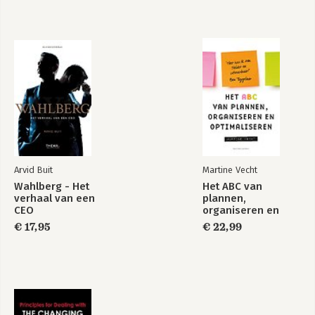
Bekijk alle boeken
Arvid Buit
Martine Vecht
Wahlberg - Het
Het ABC van
verhaal van een
plannen,
CEO
organiseren en
optimaliseren
€ 17,95
€ 22,99