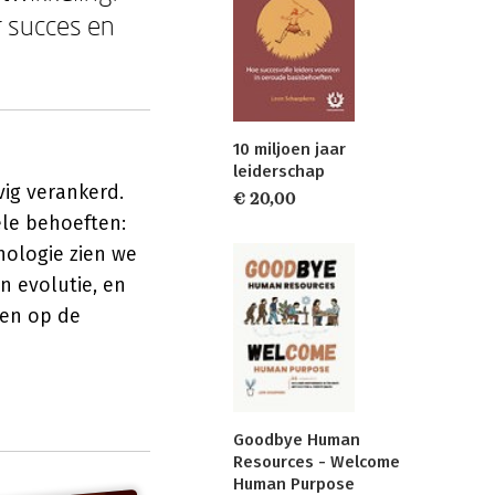
r succes en
10 miljoen jaar
leiderschap
vig verankerd.
€ 20,00
ele behoeften:
hologie zien we
n evolutie, en
ven op de
Goodbye Human
Resources - Welcome
Human Purpose