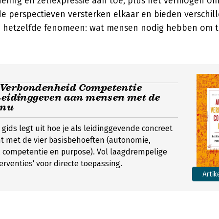
rdering en zelfexpressie aan toe, plus het vermogen o
de perspectieven versterken elkaar en bieden verschil
 hetzelfde fenomeen: wat mensen nodig hebben om te
Verbondenheid Competentie
Leidinggeven aan mensen met de
 nu
 gids legt uit hoe je als leidinggevende concreet
t met de vier basisbehoeften (autonomie,
 competentie en purpose). Vol laagdrempelige
rventies' voor directe toepassing.
Artik