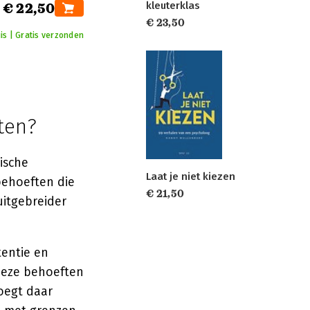
kleuterklas
€ 22,50
€ 23,50
is | Gratis verzonden
ten?
ische
Laat je niet kiezen
behoeften die
€ 21,50
uitgebreider
tentie en
Deze behoeften
voegt daar