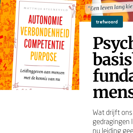
"Een leven lang ki
"Een leven lang ki
trefwoord
Psyc
basis
fund
mens
Wat drijft ons
gedragingen l
nu leiding ge