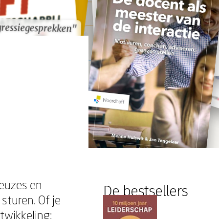
gressiegesprekken"
gressiegesprekken"
keuzes en
De bestsellers
sturen. Of je
twikkeling: