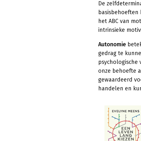
De zelfdetermina
basisbehoeften
het ABC van mot
intrinsieke moti
Autonomie
betek
gedrag te kunne
psychologische v
onze behoefte aa
gewaardeerd vo
handelen en kun