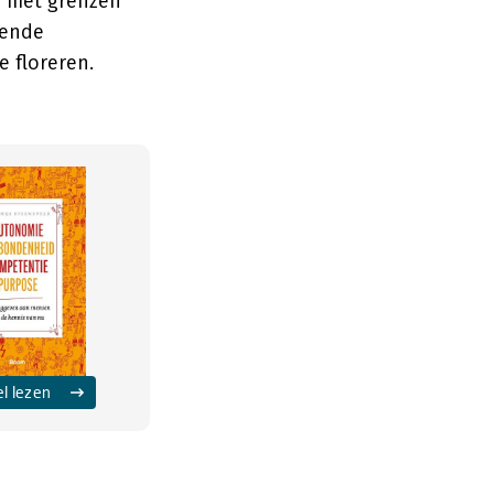
m met grenzen
lende
 floreren.
el lezen