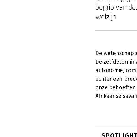
begrip van de
welzijn.
De wetenschappel
De zelfdetermina
autonomie, comp
echter een bred
onze behoeften 
Afrikaanse sava
SPOTLIGHT