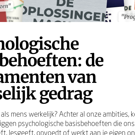
ezen"
ezen"
"Pro
"Pro
hologische
behoeften: de
amenten van
elijk gedrag
 als mens werkelijk? Achter al onze ambities, 
iggen psychologische basisbehoeften die ons 
eft, lesgeeft, opvoedt of werkt aan je eigen on