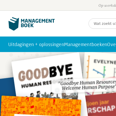
Op werkda
Uitdagingen + oplossingen
Managementboeken
Ove
"Goodbye Human Resources
"Goodbye Human Resources
Welcome Human Purpose
Welcome Human Purpose