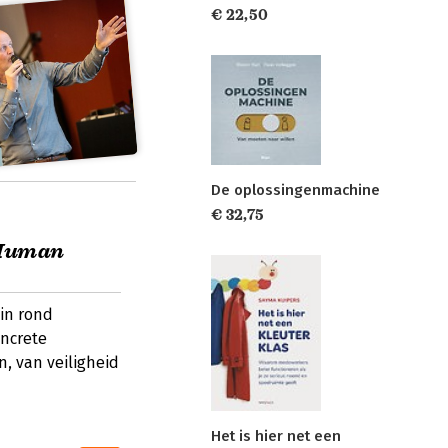
€ 22,50
De oplossingenmachine
€ 32,75
 Human
in rond
oncrete
, van veiligheid
Het is hier net een