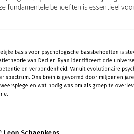
ze fundamentele behoeften is essentieel voo
ijke basis voor psychologische basisbehoeften is ste
tietheorie van Deci en Ryan identificeert drie univers
etentie en verbondenheid. Vanuit evolutionaire psyc
er spectrum. Ons brein is gevormd door miljoenen jare
weerspiegelen wat nodig was om als groep te overle
nne.
: Leon Schaepkens