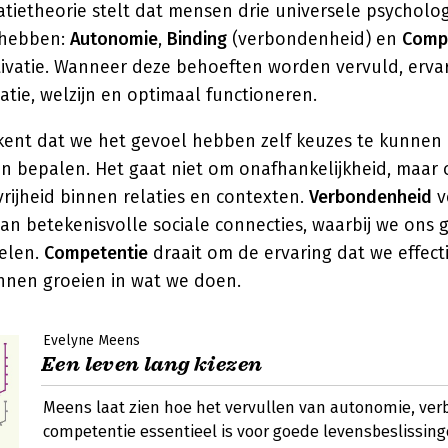
tietheorie stelt dat mensen drie universele psycholo
 hebben:
Autonomie
,
Binding
(verbondenheid) en
Comp
ivatie. Wanneer deze behoeften worden vervuld, erv
vatie, welzijn en optimaal functioneren.
ent dat we het gevoel hebben zelf keuzes te kunnen
n bepalen. Het gaat niet om onafhankelijkheid, maar
rijheid binnen relaties en contexten.
Verbondenheid
v
n betekenisvolle sociale connecties, waarbij we ons 
elen.
Competentie
draait om de ervaring dat we effect
nen groeien in wat we doen.
Evelyne Meens
Een leven lang kiezen
Meens laat zien hoe het vervullen van autonomie, ve
competentie essentieel is voor goede levensbeslissin