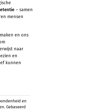
gische
etentie
– samen
aren mensen
 maken en ons
 om
erwijst naar
gezien en
ief kunnen
rbondenheid en
gen. Gebaseerd