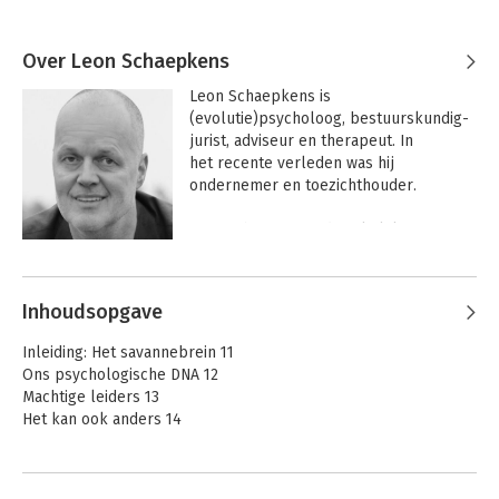
Over Leon Schaepkens
Leon Schaepkens is 
(evolutie)psycholoog, bestuurskundig-
jurist, adviseur en therapeut. In 
het recente verleden was hij 
ondernemer en toezichthouder.

Hij is schrijver van de zakelijke 
bestsellers 10 miljoen jaar leiderschap 
Andere boeken door Leon
en De F1 Maatschappij. Samen met 
Schaepkens
Harrie Timmermans en Stan van de Laar 
Inhoudsopgave
schreef hij Zie mij, hoor mij dat de top 3 
van Managementboek.nl bereikte.

Inleiding: Het savannebrein 11
Ons psychologische DNA 12
Leon is in verschillende rollen dagelijks 
Machtige leiders 13
bezig om leiders, teams en organisaties 
Het kan ook anders 14
bewust te maken van de psychologie 
achter hun werk zodat zij de organisatie 
DEEL I DE ZES BASISBEHOEFTEN 17
van morgen kunnen uitvinden.
1. 10 miljoen jaar leiderschap 19