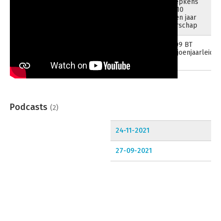
Schaepkens
over 10
miljoen jaar
leiderschap
210809 BT
15-08-2021
10miljoenjaarleide
v04
Podcasts
(2)
24-11-2021
27-09-2021