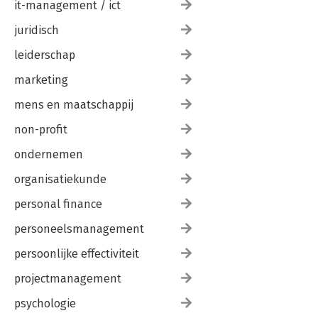
it-management / ict
14. Checklist basisbehoeften 147
juridisch
Vragenlijst medewerkers 151
Interpretatie score per kandidaat 152
leiderschap
marketing
Dankwoord 155
Literatuur 157
mens en maatschappij
non-profit
ondernemen
organisatiekunde
personal finance
personeelsmanagement
persoonlijke effectiviteit
projectmanagement
psychologie