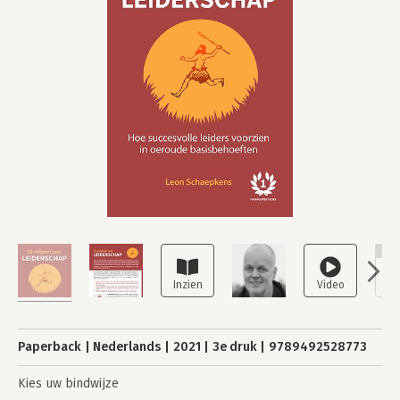
NI
Paperback
Nederlands
2021
3e druk
9789492528773
Kies uw bindwijze