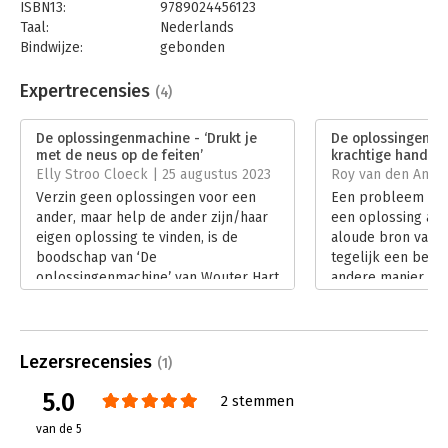
ISBN13:
9789024456123
Taal:
Nederlands
Bindwijze:
gebonden
Aantal pagina's:
192
Uitgever:
Boom
Expertrecensies
(4)
Druk:
1
Verschijningsdatum:
3-3-2023
De oplossingenmachine - ‘Drukt je
De oplossingenma
met de neus op de feiten’
krachtige handrei
Hoofdrubriek:
Algemeen management
Elly Stroo Cloeck | 25 augustus 2023
Roy van den Anker
Verzin geen oplossingen voor een
Een probleem aan
ander, maar help de ander zijn/haar
een oplossing aan
eigen oplossing te vinden, is de
aloude bron van fr
boodschap van ‘De
tegelijk een beel
oplossingenmachine’ van Wouter Hart
andere manier va
en Thom Verheggen. Dat geldt voor
beter past bij de 
je jonge dochter, en voor je collega
is knap wanneer j
op het werk. Dit fijne, grappige boek
krijgt. Wouter Ha
drukt je weer eens met je neus op de
Verheggen doen da
Lezersrecensies
(1)
feiten: je wéét dat wel, maar doet het
Oplossingenmachi
5.0
toch. Wees geen
op zo’n manier dat
2 stemmen
oplossingenmachine!
wilt uitlezen.
van de 5
Lees verder
Lees verder