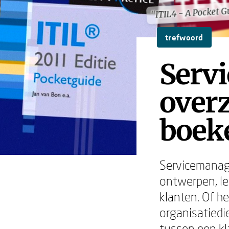
"ITIL4 - A Pocket G
"ITIL4 - A Pocket G
trefwoord
Serv
overz
boek
Servicemanage
ontwerpen, l
klanten. Of he
organisatiedi
tussen een kl