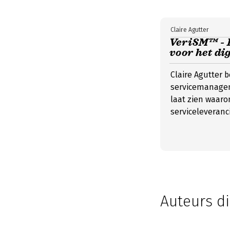
Claire Agutter
VeriSM™ -
voor het di
Claire Agutter b
servicemanageme
laat zien waaro
serviceleveranci
Auteurs d