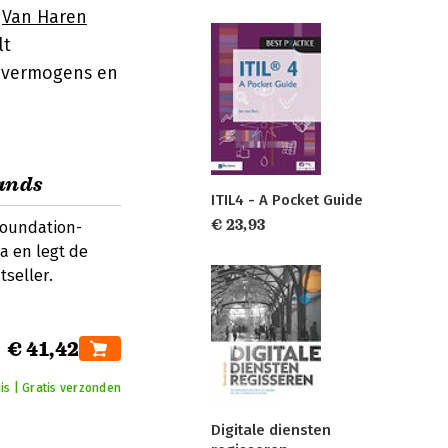
n
Van Haren
lt
 vermogens en
ands
ITIL4 - A Pocket Guide
€ 23,93
Foundation-
 en legt de
tseller.
€ 41,42
is | Gratis verzonden
Digitale diensten