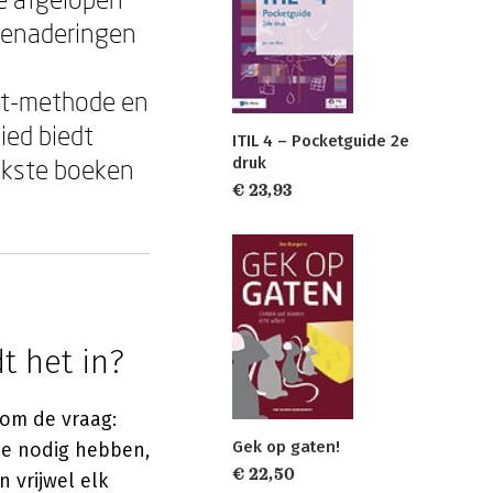
benaderingen
nt-methode en
ied biedt
ITIL 4 – Pocketguide 2e
druk
jkste boeken
€ 23,93
t het in?
 om de vraag:
Gek op gaten!
 ze nodig hebben,
€ 22,50
n vrijwel elk