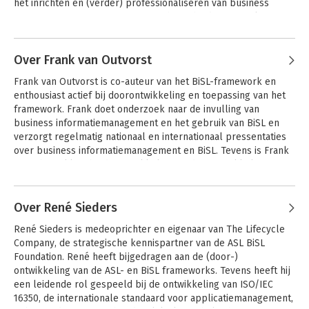
het inrichten en (verder) professionaliseren van business 
informatiemanagement. Daarnaast heeft hij diverse malen 
gepubliceerd in onder meer Informatie en het IT-beheer 
Andere boeken door Ralph Donatz
jaarboek over functioneel beheer en informatiemanagement
Over Frank van Outvorst
ASL 2 - Een
BiSL – Een
Frank van Outvorst is co-auteur van het BiSL-framework en  
framework voor
Framework voor
enthousiast actief bij doorontwikkeling en toepassing van het 
applicatiemanagement
business
informatiemanagement
framework. Frank doet onderzoek naar de invulling van 
business informatiemanagement en het gebruik van BiSL en 
verzorgt regelmatig nationaal en internationaal pressentaties 
over business informatiemanagement en BiSL. Tevens is Frank 
nauw betrokken bij de ontwikkeling en doorontwikkeling van 
het ASL-framework. Hij is ook actief in de ISO-werkgroep die 
Andere boeken door Frank van
zich bezighoudt met de governance of IT en de ISO 38500-
Outvorst
standaard. Frank is als associate verbonden aan The Lifecycle 
Over René Sieders
Company.
BiSL Zelfevaluatie
BiSL – Een
René Sieders is medeoprichter en eigenaar van The Lifecycle 
Framework voor
Company, de strategische kennispartner van de ASL BiSL 
business
informatiemanagement
Foundation. René heeft bijgedragen aan de (door-) 
ontwikkeling van de ASL- en BiSL frameworks. Tevens heeft hij 
een leidende rol gespeeld bij de ontwikkeling van ISO/IEC 
ASL 2 Self-
BiSL – Een
16350, de internationale standaard voor applicatiemanagement, 