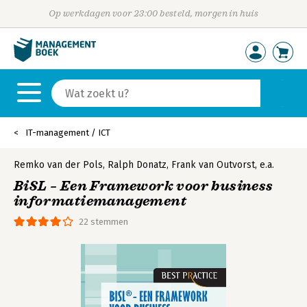
Op werkdagen voor 23:00 besteld, morgen in huis
IT-management / ICT
Remko van der Pols
,
Ralph Donatz
,
Frank van Outvorst
,
e.a.
BiSL – Een Framework voor business
informatiemanagement
22 stemmen