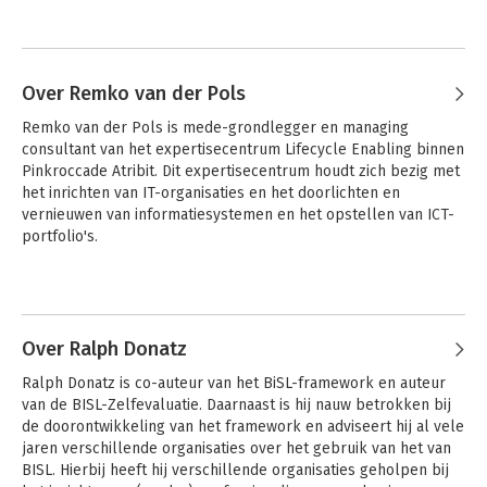
Over Remko van der Pols
Remko van der Pols is mede-grondlegger en managing 
consultant van het expertisecentrum Lifecycle Enabling binnen 
Pinkroccade Atribit. Dit expertisecentrum houdt zich bezig met 
het inrichten van IT-organisaties en het doorlichten en 
vernieuwen van informatiesystemen en het opstellen van ICT-
portfolio's.

Remko van der Pols heeft het ASL-framework in hoge mate 
Andere boeken door Remko van der
mede vormgegeven. Daarnaast heeft hij diverse malen 
Pols
gepubliceerd in onder meer informatie en het IT-beheer 
jaarboek over functioneel en applicatiebeheer en 
Over Ralph Donatz
informatieplanning.
Ralph Donatz is co-auteur van het BiSL-framework en auteur 
van de BISL-Zelfevaluatie. Daarnaast is hij nauw betrokken bij 
de doorontwikkeling van het framework en adviseert hij al vele 
jaren verschillende organisaties over het gebruik van het van 
BISL. Hierbij heeft hij verschillende organisaties geholpen bij 