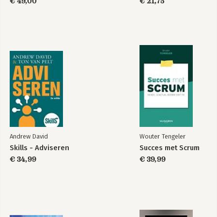
Framework voor
€ 49,00
Framework voor
€ 21,75
business
business
informatiemanagement
informatiemanagement
Bekijk alle boeken
BiSL® Foundation
BiSL – Een
Courseware
Framework voor
business
informatiemanagement
Andrew David
Wouter Tengeler
Bekijk alle boeken
Skills - Adviseren
Succes met Scrum
€ 34,99
€ 39,99