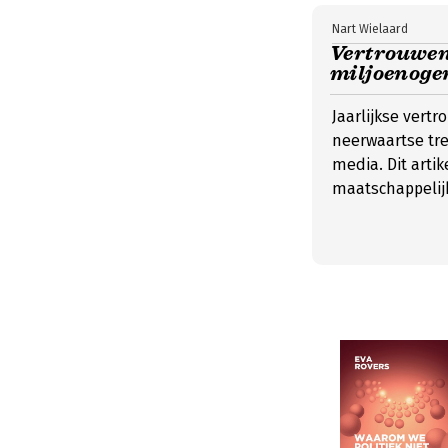
Nart Wielaard
Vertrouwen
miljoenoge
Jaarlijkse vert
neerwaartse tre
media. Dit artik
maatschappelijk