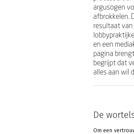
argusogen vol
afbrokkelen. 
resultaat van
lobbypraktijk
en een mediak
pagina brengt
begrijpt dat 
alles aan wil 
De wortel
Om een vertrouwe