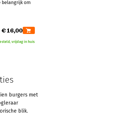
e belangrijk om
€ 16,00
teld, vrijdag in huis
ties
zien burgers met
ogleraar
rische blik.