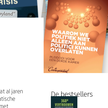
byland"
byland"
at al jaren
De bestsellers
atische
 met