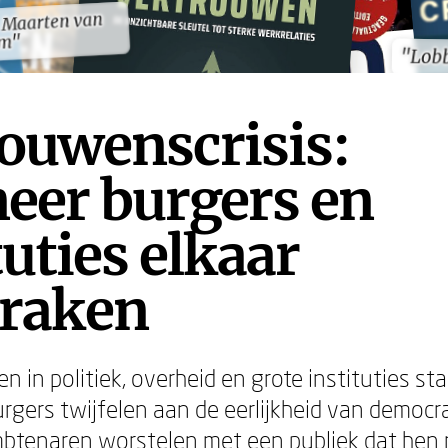
 Maarten van
 Maarten van
em"
em"
"Lob
"Lob
ouwenscrisis:
eer burgers en
tuties elkaar
traken
 in politiek, overheid en grote instituties sta
urgers twijfelen aan de eerlijkheid van democr
mbtenaren worstelen met een publiek dat hen