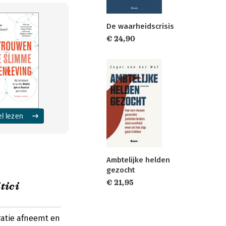
De waarheidscrisis
€ 24,90
el lezen
Ambtelijke helden
gezocht
€ 21,95
tici
ratie afneemt en