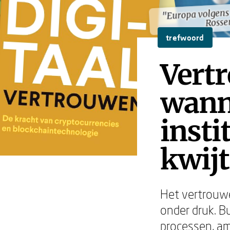
"Europa volgens
"Europa volgens
Ross
Ross
trefwoord
Vertr
wann
insti
kwij
Het vertrouwen
onder druk. B
processen, a