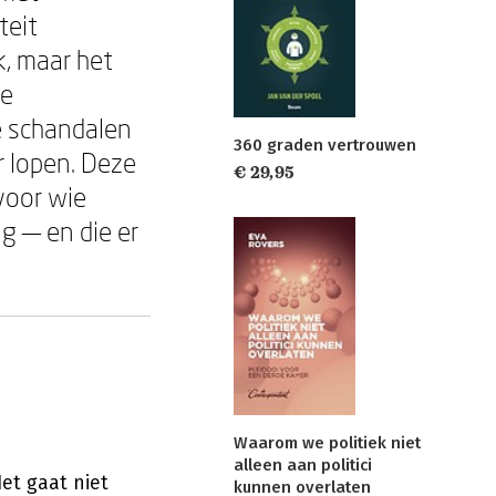
teit
k, maar het
ge
le schandalen
360 graden vertrouwen
r lopen. Deze
€ 29,95
voor wie
g — en die er
Waarom we politiek niet
alleen aan politici
et gaat niet
kunnen overlaten