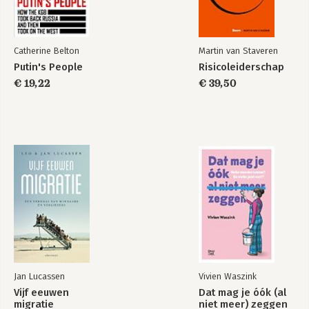
6.3 Tips 196
Drie reflectievragen 204
Catherine Belton
Martin van Staveren
Tot slot 205
Putin's People
Risicoleiderschap
Bijlage: Risicoleiderschap samengevat in 20 vaardigheden en
€ 19,22
€ 39,50
100 aandachtspunten 207
Eindnoten 217
Verantwoording 233
Bronnen 237
Register 245
Woorden van waardering 251
Over de auteur 253
Jan Lucassen
Vivien Waszink
Vijf eeuwen
Dat mag je óók (al
migratie
niet meer) zeggen