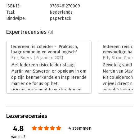
ISBN13:
9789461270009
Taal:
Nederlands
Bindwijze:
paperback
Aantal pagina's:
256
Uitgever:
Boom
Expertrecensies
(3)
Druk:
1
Verschijningsdatum:
11-6-2020
Iedereen risicoleider - 'Praktisch,
Iedereen reisicole
laagdrempelig en vooral logisch'
eenvoudige handr
Hoofdrubriek:
Leiderschap
Erik Boers | 6 januari 2021
Elly Stroo Cloeck
Met Iedereen risicoleider slaagt
Gewèldig vond ik 
Martin van Staveren er opnieuw in om
Martin van Stavere
op zijn kenmerkende en inspirerende
Risicoleiderschap.
manier de focus op het
vrijwel direct na p
risicomanagement te verbreden en
vervolg: Iedereen r
verdiepen.
boek gaat hij verd
Lees verder
denkpatronen en o
ons belemmeren 
risicoleidersvaard
Lezersrecensies
ontwikkelen.
4.8
Lees verder
4 stemmen
van de 5