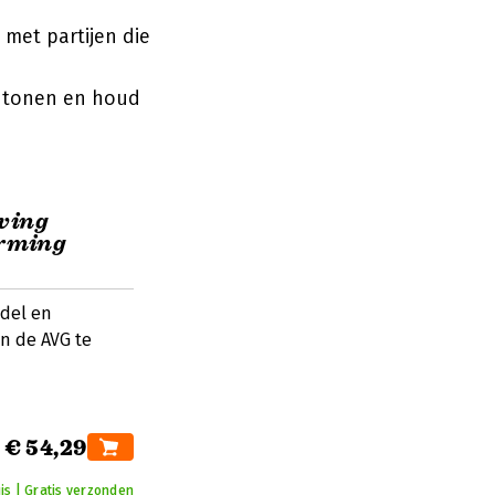
met partijen die
antonen en houd
ving
erming
odel en
n de AVG te
€ 54,29
is | Gratis verzonden