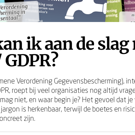
Verordening
Verordening
herming in
herming in
"
c
"
c
sentaal"
sentaal"
Ge
Ge
an ik aan de slag
/ GDPR?
mene Verordening Gegevensbescherming), int
R, roept bij veel organisaties nog altijd vrag
mag niet, en waar begin je? Het gevoel dat je 
 jargon is herkenbaar, terwijl de boetes en risi
oncreet zijn.