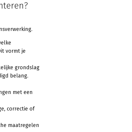
nteren?
n
nsverwerking.
welke
it vormt je
elijke grondslag
igd belang.
ingen met een
e, correctie of
che maatregelen