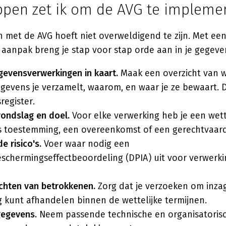
ppen zet ik om de AVG te impleme
 met de AVG hoeft niet overweldigend te zijn. Met ee
 aanpak breng je stap voor stap orde aan in je gegeve
gevensverwerkingen in kaart.
Maak een overzicht van 
evens je verzamelt, waarom, en waar je ze bewaart. D
register.
rondslag en doel.
Voor elke verwerking heb je een wett
ls toestemming, een overeenkomst of een gerechtvaard
e risico's.
Voer waar nodig een
schermingseffectbeoordeling (DPIA) uit voor verwerk
chten van betrokkenen.
Zorg dat je verzoeken om inzag
g kunt afhandelen binnen de wettelijke termijnen.
 gegevens.
Neem passende technische en organisatoris