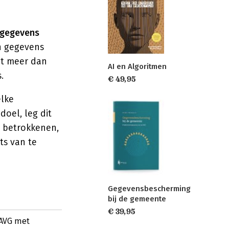
sgegevens
n gegevens
et meer dan
AI en Algoritmen
.
€ 49,95
elke
oel, leg dit
n betrokkenen,
ts van te
Gegevensbescherming
bij de gemeente
€ 39,95
 AVG met