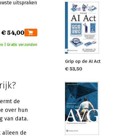
euwste uitspraken
€ 54,00
en | Gratis verzonden
Grip op de AI Act
€ 53,50
ijk?
hermt de
le over hun
g van data.
t alleen de