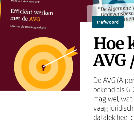
"De Algemene 
"De Algemene 
Gegevensbesc
Gegevensbesc
gewonemen
gewonemen
trefwoord
Hoe k
AVG 
De AVG (Alge
bekend als GDP
mag wel, wat 
vaag juridisch
datalek heel c