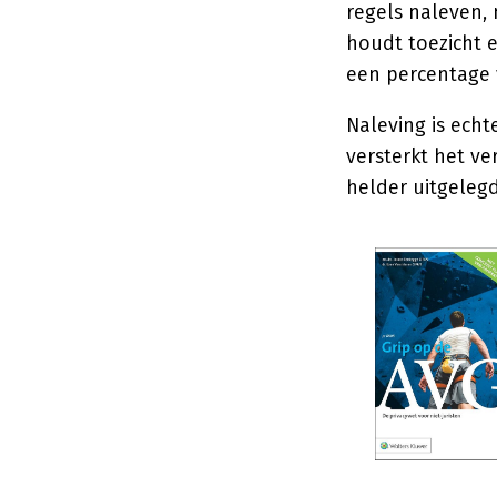
regels naleven,
houdt toezicht 
een percentage 
Naleving is ech
versterkt het v
helder uitgelegd