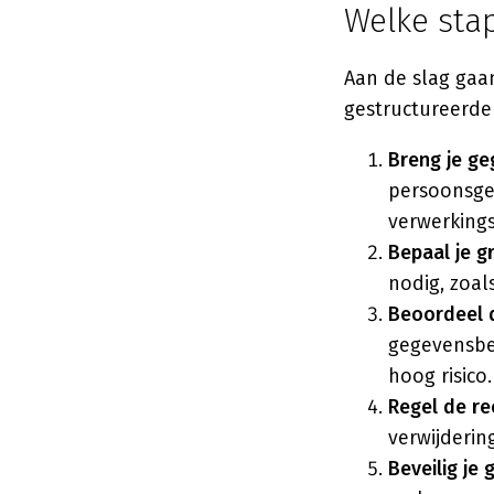
Welke sta
Aan de slag gaan
gestructureerde
Breng je ge
persoonsgeg
verwerkings
Bepaal je g
nodig, zoa
Beoordeel d
gegevensbe
hoog risico.
Regel de re
verwijderin
Beveilig je