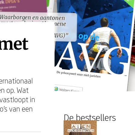
Waarborgen en aantonen
orrecte naleving Algemene
Waarborgen en aantonen
orrecte naleving Algemene
Verordening
Verordening
gevensbescherming (AVG)"
gevensbescherming (AVG)"
 met
ernationaal
en op. Wat
vastloopt in
co's van een
De bestsellers