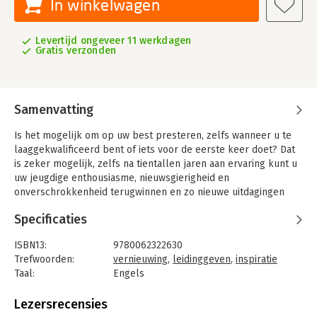
In winkelwagen
Levertijd ongeveer 11 werkdagen
Gratis verzonden
Samenvatting
Is het mogelijk om op uw best presteren, zelfs wanneer u te
laaggekwalificeerd bent of iets voor de eerste keer doet? Dat
is zeker mogelijk, zelfs na tientallen jaren aan ervaring kunt u
uw jeugdige enthousiasme, nieuwsgierigheid en
onverschrokkenheid terugwinnen en zo nieuwe uitdagingen
aangaan? Met de juiste denkrichting en het boek 'Rookie
Specificaties
Smarts' lukt het.
'Rookie Smarts' is niet geschreven voor alleen professionals
ISBN13:
9780062322630
die op zoek zijn naar persoonlijke vernieuwing, het is een
Trefwoorden:
vernieuwing
,
leidinggeven
,
inspiratie
onmisbaar boek voor alle leiders die ervoor moeten zorgen
Taal:
Engels
dat hun werknemers vitaal en concurrerend blijven.
Bindwijze:
gebonden
Aantal pagina's:
290
Lezersrecensies
Uitgever:
HarperCollins Publishers