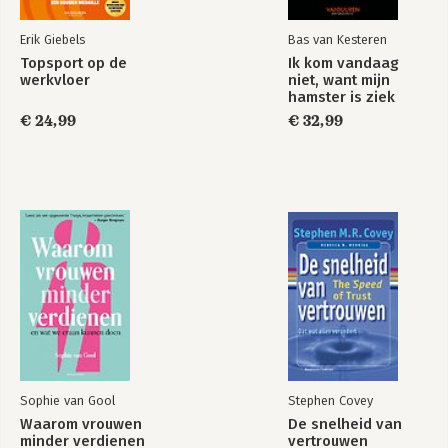
Notes
Erik Giebels
Bas van Kesteren
Multipliers
Index
Topsport op de
Ik kom vandaag
werkvloer
niet, want mijn
hamster is ziek
€ 24,99
€ 32,99
Bekijk alle boeken
Sophie van Gool
Stephen Covey
Waarom vrouwen
De snelheid van
minder verdienen
vertrouwen