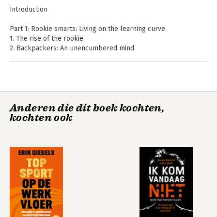
gevestigd in Silicon Valley.
Introduction
Part 1: Rookie smarts: Living on the learning curve
1. The rise of the rookie
2. Backpackers: An unencumbered mind
3. Hunter-Gatherers: Finding expertise
4. Firewalkers: Moving cautiously but quickly
5. Pioneers: Forging ahead
Part 2: Cultivating rookie smarts
Multipliers
Impact Players
Anderen die dit boek kochten,
6. The perpetual rookie
kochten ook
7. Rookie revival
8. The rookie organization
Acknowledgments
A: The Research process
B: Frequently asked questions
C: Learning experiments
D: Learning itineraries
E: Rookies and perpetual rookies
F: Discussion fire starter