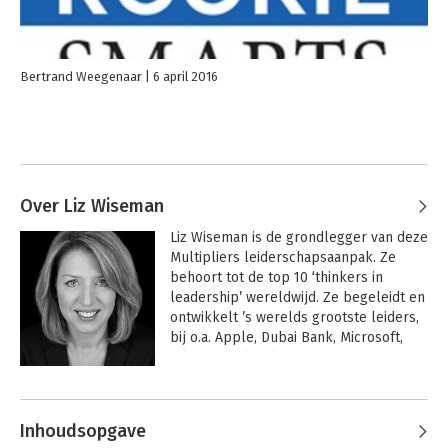
Bertrand Weegenaar
6 april 2016
Over Liz Wiseman
Liz Wiseman is de grondlegger van deze 
Multipliers leiderschapsaanpak. Ze 
behoort tot de top 10 ‘thinkers in 
leadership’ wereldwijd. Ze begeleidt en 
ontwikkelt ’s werelds grootste leiders, 
bij o.a. Apple, Dubai Bank, Microsoft, 
Nike, PayPal, Salesforce.com en Twitter. 

Andere boeken door Liz Wiseman
Zij is voorzitter van The Wiseman Group, 
een centrum voor onderzoek en 
Inhoudsopgave
ontwikkeling naar  leiderschap 