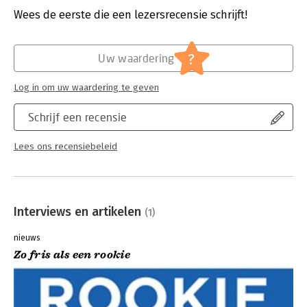
Druk:
1
Wees de eerste die een lezersrecensie schrijft!
Verschijningsdatum:
4-12-2014
Hoofdrubriek:
Algemeen management
?
Uw waardering
Log in om uw waardering te geven
Schrijf een recensie
Lees ons recensiebeleid
Interviews en artikelen
(1)
nieuws
Zo fris als een rookie