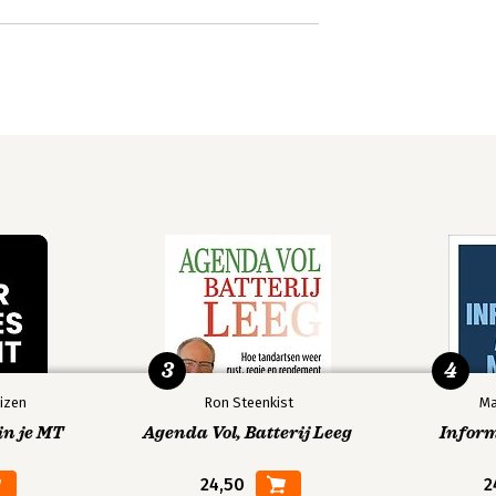
3
4
izen
Ron Steenkist
Ma
in je MT
Agenda Vol, Batterij Leeg
Infor
24,50
2