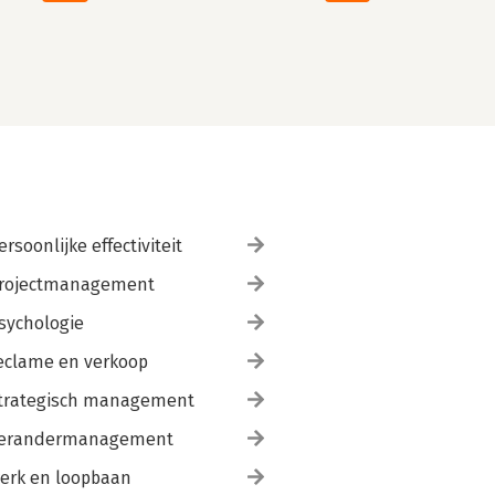
ersoonlijke effectiviteit
rojectmanagement
sychologie
eclame en verkoop
trategisch management
erandermanagement
erk en loopbaan