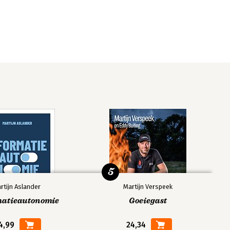
5
rtijn Aslander
Martijn Verspeek
matieautonomie
Goeiegast
4,99
24,34