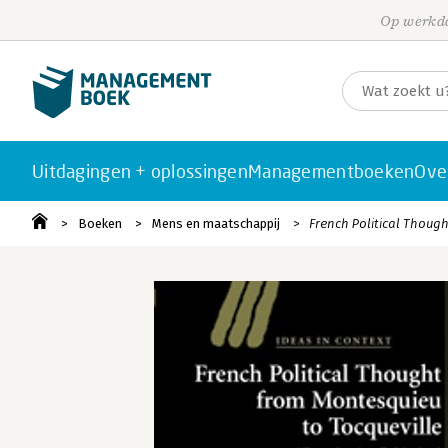
Op werkda
Uitdagingen + oplossingen
Managementboeken
Ove
Boeken
Mens en maatschappij
French Political Thoug