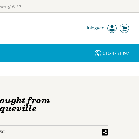
 vanaf €20
Inloggen
010-4731397
Personen
Trefwoorden
hought from
queville
752