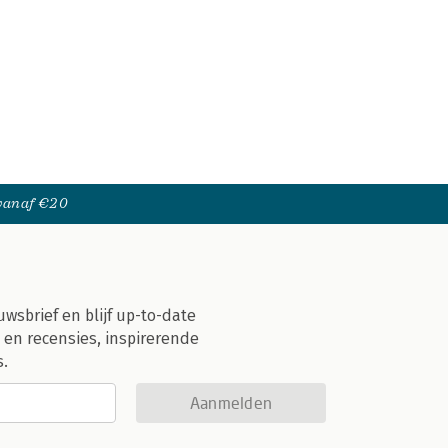
 vanaf €20
uwsbrief en blijf up-to-date
 en recensies, inspirerende
s.
Aanmelden