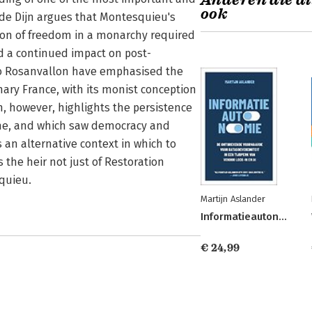
Anderen die di
ook
 de Dijn argues that Montesquieu's
ation of freedom in a monarchy required
had a continued impact on post-
 to Rosanvallon have emphasised the
ary France, with its monist conception
jn, however, highlights the persistence
gime, and which saw democracy and
s an alternative context in which to
 the heir not just of Restoration
squieu.
Martijn Aslander
Informatieautonomie
€ 24,99