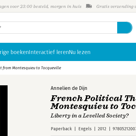
gen voor 23:00 besteld, morgen in huis
Gratis verzending
rige boeken
Interactief leren
Nu lezen
ht from Montesquieu to Tocqueville
Annelien de Dijn
French Political T
Montesquieu to Toc
Liberty in a Levelled Society?
Paperback
Engels
2012
9780521200