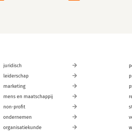
juridisch
p
leiderschap
p
marketing
p
mens en maatschappij
r
non-profit
s
ondernemen
v
organisatiekunde
w