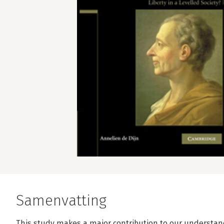
Samenvatting
This study makes a major contribution to our understan