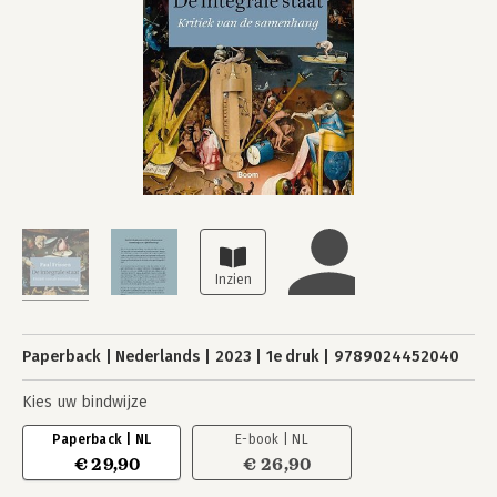
Paperback
Nederlands
2023
1e druk
9789024452040
Kies uw bindwijze
Paperback | NL
E-book | NL
€ 29,90
€ 26,90