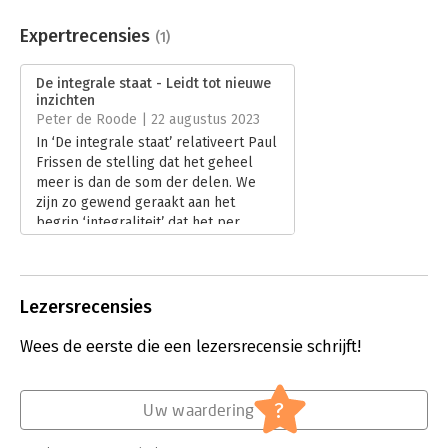
Aantal pagina's:
304
Uitgever:
Boom
Expertrecensies
(1)
Druk:
1
Verschijningsdatum:
27-1-2023
De integrale staat - Leidt tot nieuwe
inzichten
Hoofdrubriek:
Mens en maatschappij
Peter de Roode | 22 augustus 2023
Jongbloed:
Staatsrecht algemeen
In ‘De integrale staat’ relativeert Paul
Frissen de stelling dat het geheel
meer is dan de som der delen. We
zijn zo gewend geraakt aan het
begrip ‘integraliteit’ dat het per
definitie een positieve connotatie
heeft. Maar in een vlijmscherp
betoog maakt de auteur duidelijk dat
bij ‘integraliteit’ de nodige
Lezersrecensies
kanttekeningen geplaatst kunnen
worden. Geen gemakkelijk boek,
Wees de eerste die een lezersrecensie schrijft!
maar wel een dat tot nieuwe inzichten
zal leiden.
Lees verder
?
Uw waardering