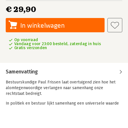
€ 29,90
In winkelwagen
Op voorraad
Vandaag voor 23:00 besteld, zaterdag in huis
Gratis verzonden
Samenvatting
Bestuurskundige Paul Frissen laat overtuigend zien hoe het
alomtegenwoordige verlangen naar samenhang onze
rechtstaat bedreigt.
In politiek en bestuur lijkt samenhang een universele waarde
te zijn: het geheel is meer dan de som der delen, en daarin
heeft alles en iedereen een plaats. Gelijkheid en
gelijkwaardigheid zijn onlosmakelijk verbonden. Volgens Paul
Frissen is deze stelling niet alleen theoretisch problematisch,