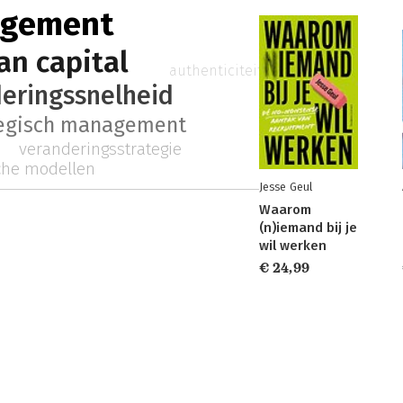
agement
n capital
authenticiteit
eringssnelheid
tegisch management
veranderingsstrategie
he modellen
Jesse Geul
Waarom
(n)iemand bij je
wil werken
€ 24,99