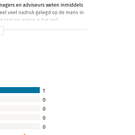
nagers en adviseurs weten inmiddels
' heel veel nadruk gelegd op de mens in
e taal en jargon is het wel:
tdurend betekenissen zoeken en
.
1
0
0
0
0