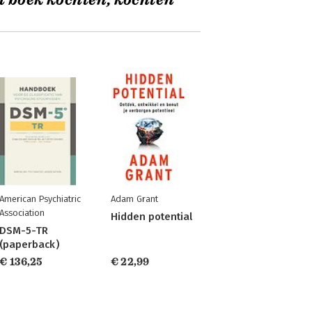
t boek kochten, kochten
American Psychiatric
Adam Grant
Association
Hidden potential
DSM-5-TR
(paperback)
€ 136,25
€ 22,99