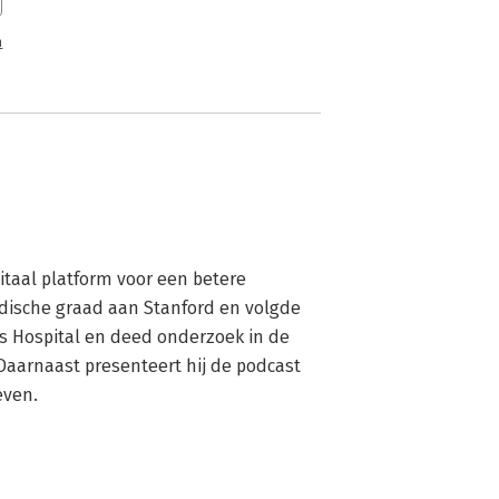
n
gitaal platform voor een betere 
dische graad aan Stanford en volgde 
s Hospital en deed onderzoek in de 
chirurgische oncologie bij het National Cancer Institute. Daarnaast presenteert hij de podcast 
even.