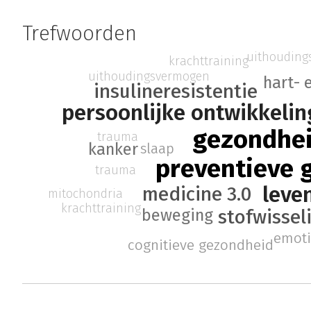
Trefwoorden
uithouding
krachttraining
uithoudingsvermogen
hart- 
insulineresistentie
persoonlijke ontwikkelin
gezondhe
trauma
kanker
slaap
preventieve
trauma
leve
medicine 3.0
mitochondria
krachttraining
stofwissel
beweging
emoti
cognitieve gezondheid