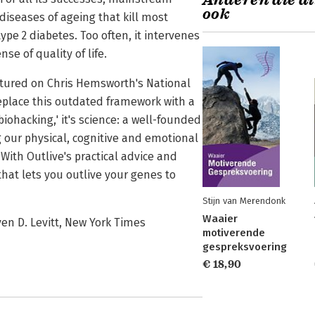
Anderen die di
ook
iseases of ageing that kill most
ype 2 diabetes. Too often, it intervenes
se of quality of life.
featured on Chris Hemsworth's National
place this outdated framework with a
'biohacking,' it's science: a well-founded
 our physical, cognitive and emotional
ith Outlive's practical advice and
that lets you outlive your genes to
Stijn van Merendonk
Waaier
ven D. Levitt, New York Times
motiverende
gespreksvoering
€ 18,90