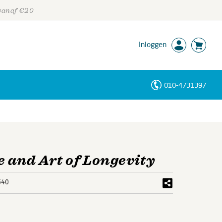
 vanaf €20
Inloggen
010-4731397
Personen
Trefwoorden
e and Art of Longevity
540