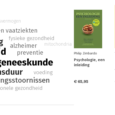
svermogen
en vaatziekten
fysieke gezondheid
g
mitochondria
alzheimer
id
preventie
Philip Zimbardo
 geneeskunde
Psychologie, een
inleiding
nsduur
voeding
ingsstoornissen
€ 65,95
onele gezondheid