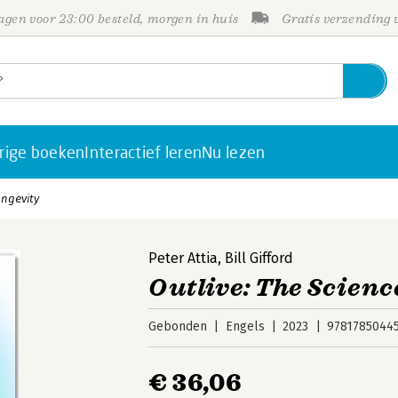
gen voor 23:00 besteld, morgen in huis
Gratis verzending
rige boeken
Interactief leren
Nu lezen
ongevity
Peter Attia
,
Bill Gifford
Outlive: The Scienc
Gebonden
Engels
2023
9781785044
€ 36,06