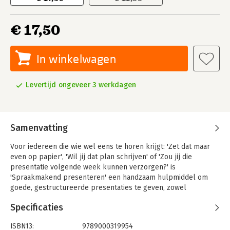
€ 17,50
In winkelwagen
Levertijd ongeveer 3 werkdagen
Samenvatting
Voor iedereen die wie wel eens te horen krijgt: 'Zet dat maar
even op papier', 'Wil jij dat plan schrijven' of 'Zou jij die
presentatie volgende week kunnen verzorgen?' is
'Spraakmakend presenteren' een handzaam hulpmiddel om
goede, gestructureerde presentaties te geven, zowel
mondeling als schriftelijk.
Specificaties
In de meeste handboeken over schriftelijke en mondeling
presenteren staat nog te lezen dat een goed opgesteld
ISBN13:
9789000319954