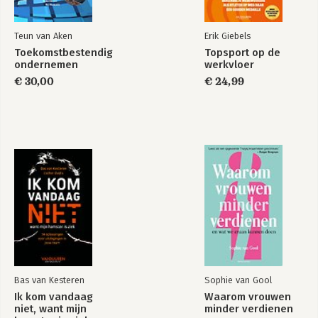
Bekijk alle boeken
Teun van Aken
Erik Giebels
Toekomstbestendig
Topsport op de
ondernemen
werkvloer
€ 30,00
€ 24,99
Bas van Kesteren
Sophie van Gool
Ik kom vandaag
Waarom vrouwen
niet, want mijn
minder verdienen