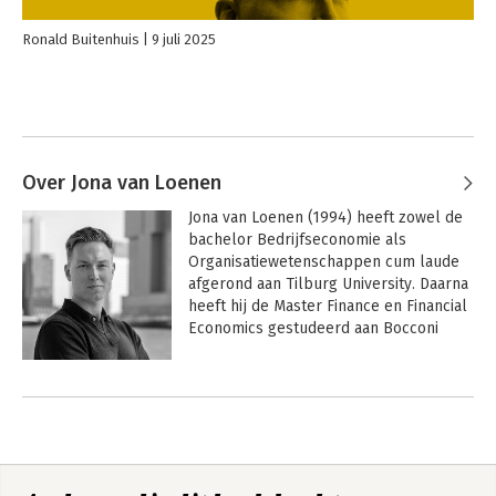
Ronald Buitenhuis
9 juli 2025
Over Jona van Loenen
Jona van Loenen (1994) heeft zowel de 
bachelor Bedrijfseconomie als 
Organisatiewetenschappen cum laude 
afgerond aan Tilburg University. Daarna 
heeft hij de Master Finance en Financial 
Economics gestudeerd aan Bocconi 
University en Erasmus Universiteit 
Rotterdam. Uiteindelijk stopte hij met 
Andere boeken door Jona van
studeren, omdat hij door zijn studie juist 
Loenen
steeds minder van de échte economie 
begreep.  

Jona startte zijn carrière in 2018 als 