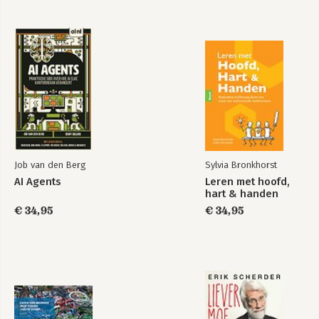
Me, myself & AI
Me, myself & AI -
English edition
Job van den Berg
Sylvia Bronkhorst
AI Agents
Leren met hoofd,
Bekijk alle boeken
hart & handen
€ 34,95
€ 34,95