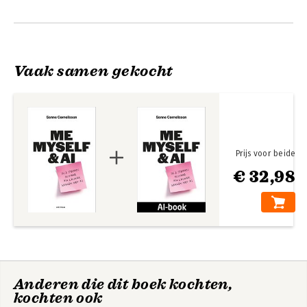
werken.

Andere boeken door Sanne
Cornelissen
Zo helpt ze organisaties als Samsung, 
het Ministerie van Defensie en Uber in 
beweging te krijgen, met praktische en 
Vaak samen gekocht
direct toepasbare oplossingen. Haar 
workshops en talks zijn interactief, 
enthousiast en gericht op 
gedragsverandering.

Met The Shortcut maakt Sanne werk 
Prijs voor beide
slimmer en effectiever, zodat mensen 
€ 32,98
meer tijd overhouden voor wat echt 
belangrijk is. Zoals ze zelf zegt: 
Slimmer werken, om leuker te leven.
This is not AI
Me, myself & AI
Anderen die dit boek kochten,
kochten ook