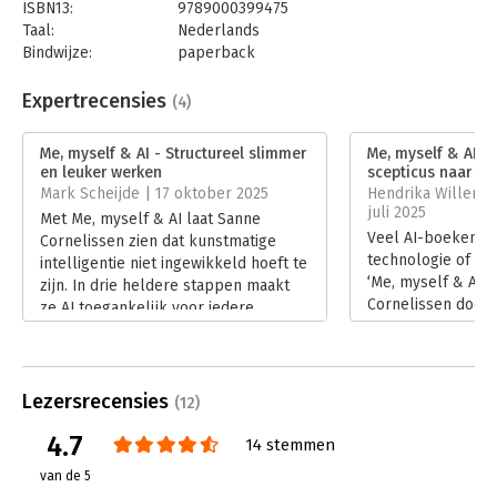
Schoots, Ace & Tate
ISBN13:
9789000399475
Taal:
Nederlands
"Absoluut de enige die door haar enthousiaste presentatiestijl
Bindwijze:
paperback
en actionable tips een masterclass heeft weten te maken waar
Aantal pagina's:
208
ik moeiteloos mijn aandacht bij kon houden." - Ron Simpson,
Uitgever:
Unieboek | Het Spectrum
Expertrecensies
(4)
creatief ondernemer
Druk:
1
Verschijningsdatum:
14-5-2025
Me, myself & AI - Structureel slimmer
Me, myself & AI - 
en leuker werken
scepticus naar geb
Hoofdrubriek:
Persoonlijke effectiviteit
Mark Scheijde | 17 oktober 2025
Hendrika Willemse
juli 2025
Met Me, myself & AI laat Sanne
Veel AI-boeken f
Cornelissen zien dat kunstmatige
technologie of to
intelligentie niet ingewikkeld hoeft te
‘Me, myself & AI’ 
zijn. In drie heldere stappen maakt
Cornelissen doet i
ze AI toegankelijk voor iedere
doorbreekt de me
professional. Recensent Mark
die ons tegenhou
Scheijde leest een praktisch en
de slag te gaan. I
motiverend startpunt om slimmer en
bespreekt Hendri
leuker te werken met AI.
Lezersrecensies
(12)
Vreugdenhil hoe d
Lees verder
sceptici in bewegi
4.7
14 stemmen
Lees verder
van de 5