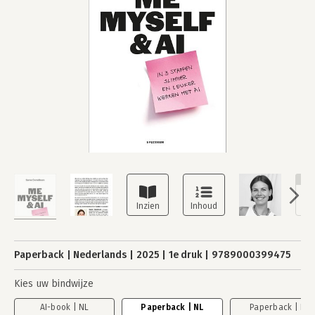
NI
Paperback
Nederlands
2025
1e druk
9789000399475
Kies uw bindwijze
AI-book | NL
Paperback | NL
Paperback | EN