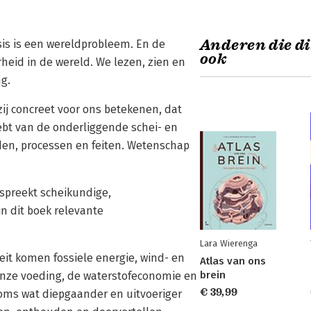
Anderen die di
isis is een wereldprobleem. En de
ook
heid in de wereld. We lezen, zien en
g.
zij concreet voor ons betekenen, dat
hebt van de onderliggende schei- en
en, processen en feiten. Wetenschap
espreekt scheikundige,
n dit boek relevante
Lara Wierenga
teit komen fossiele energie, wind- en
Atlas van ons
brein
 onze voeding, de waterstofeconomie en
€ 39,99
Soms wat diepgaander en uitvoeriger