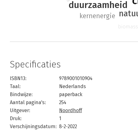
c
duurzaamheid
natu
kernenergie
biomass
Specificaties
ISBN13:
9789001010904
Taal:
Nederlands
Bindwijze:
paperback
Aantal pagina's:
254
Uitgever:
Noordhoff
Druk:
1
Verschijningsdatum:
8-2-2022