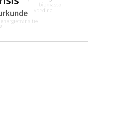
risis
biomassa
voeding
urkunde
energietransitie
a