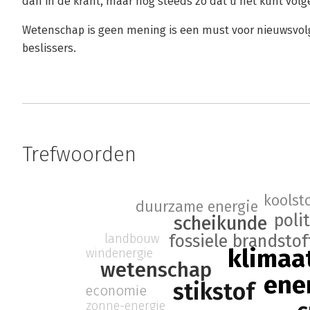
dan in de krant, maar nog steeds zo dat u het kunt vol
Wetenschap is geen mening is een must voor nieuwsvolger
beslissers.
Trefwoorden
koolst
duurzame energie
poli
scheikunde
fossiele brandstof
landbouw
klimaa
windenergie
wetenschap
ene
stikstof
economie
zonne-energie