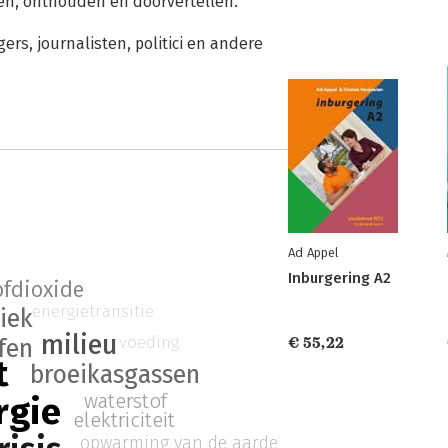
gen, onthouden en doorvertellen.
s, journalisten, politici en andere
Ad Appel
Inburgering A2
ofdioxide
energietransitie
tiek
milieu
voeding
fen
€ 55,22
t
broeikasgassen
waterstof
rgie
elektriciteit
opwarming van de aarde