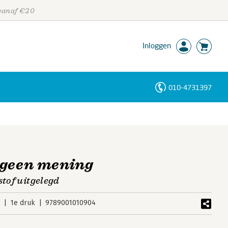
 vanaf €20
Inloggen
010-4731397
Personen
Trefwoorden
 geen mening
stof uitgelegd
2
1e druk
9789001010904