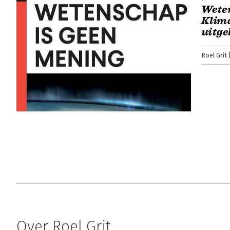
Weten
Klima
uitge
Roel Grit
Over Roel Grit