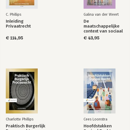
Kernbegrippenlijst
Geraadpleegde literatuur
C. Phillips
Galina van der Weert
Afkortingenlijst
Inleiding
De
Register
Privaatrecht
maatschappelijke
context van sociaal
werk
€ 114,95
€ 43,95
Charlotte Phillips
Cees Loonstra
Praktisch Burgerlijk
Hoofdstukken