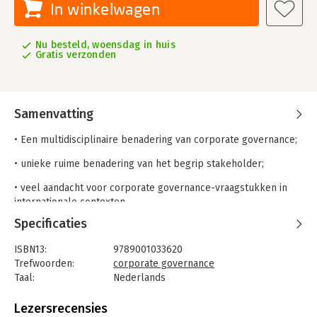
In winkelwagen
Nu besteld, woensdag in huis
Gratis verzonden
Samenvatting
• Een multidisciplinaire benadering van corporate governance;
• unieke ruime benadering van het begrip stakeholder;
• veel aandacht voor corporate governance-vraagstukken in
internationale contexten.
Specificaties
Grondslagen van Corporate Governance is het meest gebruikte
inleidende boek over dit onderwerp en wordt aan vele
ISBN13:
9789001033620
instellingen in het hoger onderwijs voorgeschreven. Bij
Trefwoorden:
corporate governance
corporate governance gaat het in essentie om een efficiënt
Taal:
Nederlands
toezicht op het bestuur van ondernemingen (de ‘checks’) en
Bindwijze:
paperback
om een evenwichtige verdeling van invloed tussen het bestuur,
Aantal pagina's:
603
Lezersrecensies
de raad van commissarissen en de algemene vergadering van